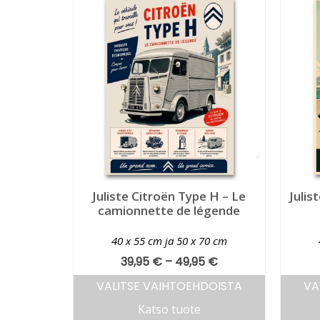
Juliste Citroën Type H – Le
Julis
camionnette de légende
40 x 55 cm ja 50 x 70 cm
39,95
€
–
49,95
€
VALITSE VAIHTOEHDOISTA
VA
Katso tuote