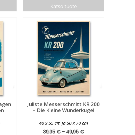
Katso tuote
wagen
Juliste Messerschmitt KR 200
en
– Die Kleine Wunderkugel
m
40 x 55 cm ja 50 x 70 cm
39,95
€
–
49,95
€