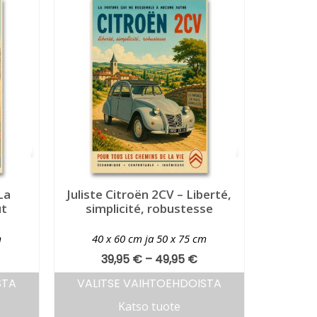
La
Juliste Citroën 2CV – Liberté,
ut
simplicité, robustesse
m
40 x 60 cm ja 50 x 75 cm
39,95
€
–
49,95
€
STA
VALITSE VAIHTOEHDOISTA
Katso tuote