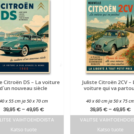
te Citroën DS – La voiture
Juliste Citroën 2CV – 
d´un nouveau siècle
voiture qui va parto
40 x 55 cm ja 50 x 70 cm
40 x 60 cm ja 50 x 75 c
39,95
€
–
49,95
€
39,95
€
–
49,95
€
LITSE VAIHTOEHDOISTA
VALITSE VAIHTOEHDOI
Katso tuote
Katso tuote