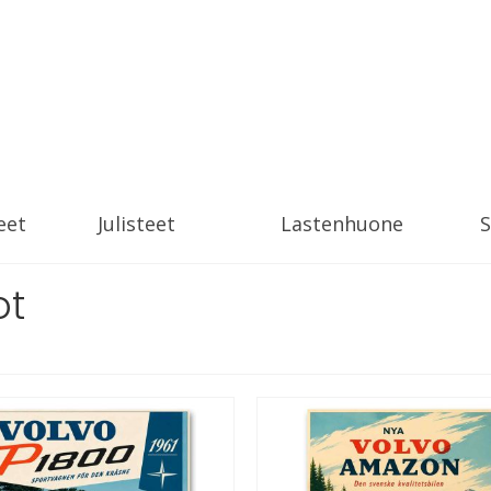
eet
Julisteet
Lastenhuone
S
ot