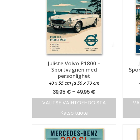
Juliste Volvo P1800 –
Sportvagnen med
Spor
personlighet
40 x 55 cm ja 50 x 70 cm
39,95
€
–
49,95
€
VALITSE VAIHTOEHDOISTA
VA
Katso tuote