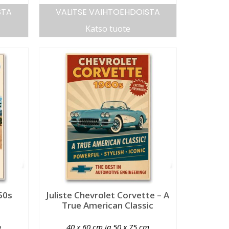
STA
VALITSE VAIHTOEHDOISTA
Katso tuote
50s
Juliste Chevrolet Corvette – A
True American Classic
m
40 x 60 cm ja 50 x 75 cm