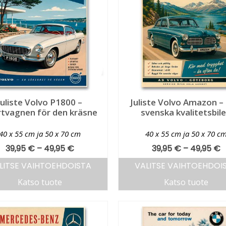
Juliste Volvo P1800 –
Juliste Volvo Amazon –
tvagnen för den kräsne
svenska kvalitetsbil
40 x 55 cm ja 50 x 70 cm
40 x 55 cm ja 50 x 70 c
39,95
€
–
49,95
€
39,95
€
–
49,95
€
LITSE VAIHTOEHDOISTA
VALITSE VAIHTOEHDOI
Katso tuote
Katso tuote