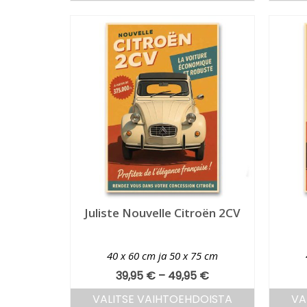
Juliste Nouvelle Citroën 2CV
40 x 60 cm ja 50 x 75 cm
39,95
€
–
49,95
€
VALITSE VAIHTOEHDOISTA
VA