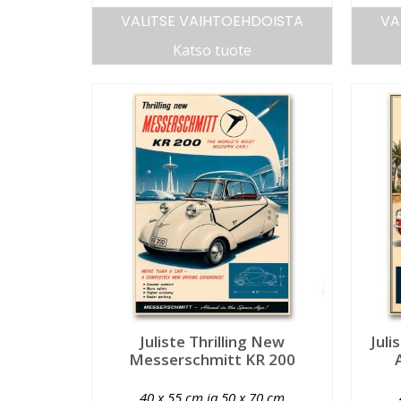
VALITSE VAIHTOEHDOISTA
VA
Katso tuote
Juliste Thrilling New
Juli
Messerschmitt KR 200
40 x 55 cm ja 50 x 70 cm