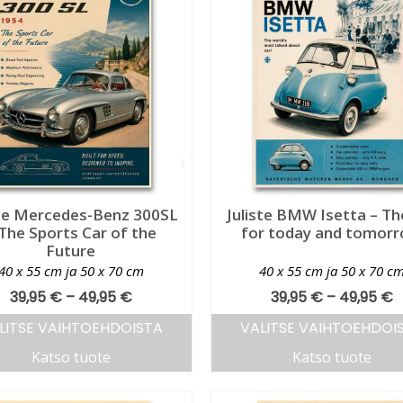
ste Mercedes-Benz 300SL
Juliste BMW Isetta – Th
 The Sports Car of the
for today and tomor
Future
40 x 55 cm ja 50 x 70 cm
40 x 55 cm ja 50 x 70 c
39,95
€
–
49,95
€
39,95
€
–
49,95
€
LITSE VAIHTOEHDOISTA
VALITSE VAIHTOEHDOI
Katso tuote
Katso tuote