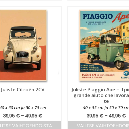
Juliste Citroën 2CV
Juliste Piaggio Ape – Il p
grande aiuto che lavor
te
40 x 60 cm ja 50 x 75 cm
40 x 55 cm ja 50 x 70 c
39,95
€
–
49,95
€
39,95
€
–
49,95
€
LITSE VAIHTOEHDOISTA
VALITSE VAIHTOEHDOI