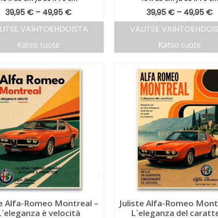
39,95
€
–
49,95
€
39,95
€
–
49,95
€
LITSE VAIHTOEHDOISTA
VALITSE VAIHTOEHDOI
Katso tuote
Katso tuote
te Alfa-Romeo Montreal –
Juliste Alfa-Romeo Mont
L´eleganza è velocità
L´eleganza del caratt