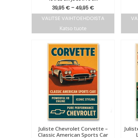
39,95
€
–
49,95
€
VALITSE VAIHTOEHDOISTA
VA
Katso tuote
Juliste Chevrolet Corvette –
Julis
Classic American Sports Car