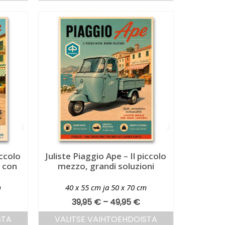
iccolo
Juliste Piaggio Ape – Il piccolo
a con
mezzo, grandi soluzioni
m
40 x 55 cm ja 50 x 70 cm
39,95
€
–
49,95
€
STA
VALITSE VAIHTOEHDOISTA