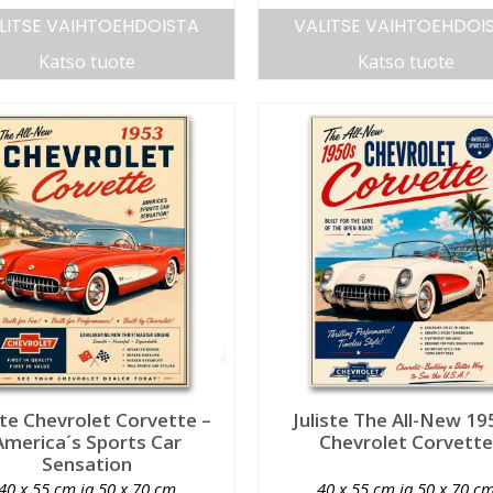
LITSE VAIHTOEHDOISTA
VALITSE VAIHTOEHDOI
Katso tuote
Katso tuote
ste Chevrolet Corvette –
Juliste The All-New 19
America´s Sports Car
Chevrolet Corvette
Sensation
40 x 55 cm ja 50 x 70 cm
40 x 55 cm ja 50 x 70 c