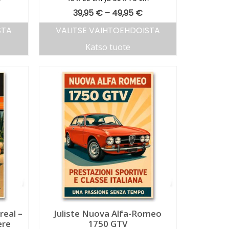
39,95
€
–
49,95
€
STA
VALITSE VAIHTOEHDOISTA
Katso tuote
real –
Juliste Nuova Alfa-Romeo
ere
1750 GTV