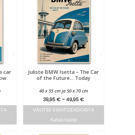
e car
Juliste BMW Isetta – The Car
row
of the Future… Today
m
40 x 55 cm ja 50 x 70 cm
39,95
€
–
49,95
€
STA
VALITSE VAIHTOEHDOISTA
Katso tuote