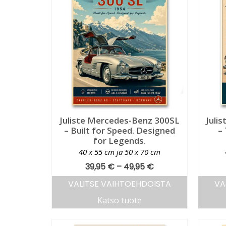
Juliste Mercedes-Benz 300SL
Juli
– Built for Speed. Designed
–
for Legends.
40 x 55 cm ja 50 x 70 cm
39,95
€
–
49,95
€
VALITSE VAIHTOEHDOISTA
VA
Katso tuote