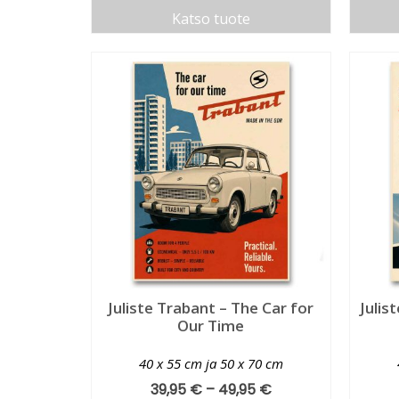
Katso tuote
Juliste Trabant – The Car for
Julis
Our Time
40 x 55 cm ja 50 x 70 cm
39,95
€
–
49,95
€