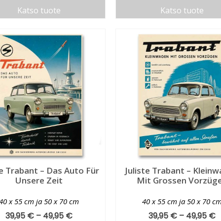
Katso tuote
Katso tuote
te Trabant – Das Auto Für
Juliste Trabant – Klein
Unsere Zeit
Mit Grossen Vorzüg
40 x 55 cm ja 50 x 70 cm
40 x 55 cm ja 50 x 70 c
39,95
€
–
49,95
€
39,95
€
–
49,95
€