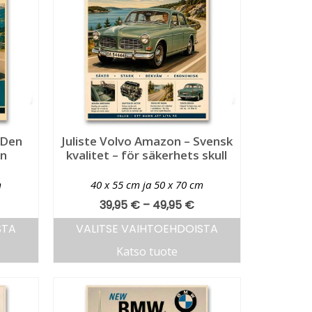
 Den
Juliste Volvo Amazon – Svensk
en
kvalitet – för säkerhets skull
m
40 x 55 cm ja 50 x 70 cm
39,95
€
–
49,95
€
STA
VALITSE VAIHTOEHDOISTA
Katso tuote