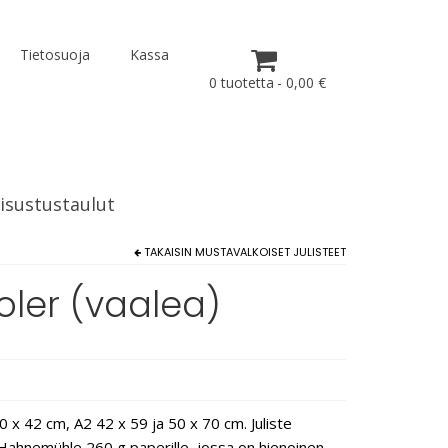
Tietosuoja
Kassa
0 tuotetta
0,00 €
isustustaulut
TAKAISIN
MUSTAVALKOISET JULISTEET
oler (vaalea)
 x 42 cm, A2 42 x 59 ja 50 x 70 cm. Juliste
e Hahnemühle 260 g paperille, jossa on hienoinen