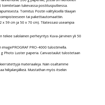
steet toimitetaan tukevassa postitusputkessa.
pumisesta. Toimitus Postin välityksellä tilaajan
oimipisteeseen tai pakettiautomaattiin.
2 x 59 cm ja 50 x 70 cm). Tilatessasi useampia
n tekee salolainen perheyritys Kuva-Järvinen yli 50
anon imagePROGRAF PRO-4000 tulostimella.
 Photo Luster paperia. Canvastaulut tulostetaan
ierrätettyjä materiaaleja. Näin osaltamme
hiilijalanjälkeä. Muistathan myös itsekin