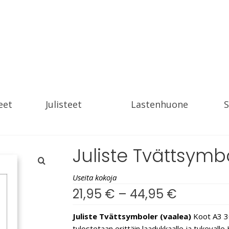
eet
Julisteet
Lastenhuone
S
Juliste Tvättsymb
Useita kokoja
21,95
€
–
44,95
€
Juliste Tvättsymboler (vaalea)
Koot A3 30
tulostetaan erittäin laadukkaalle ja tukevall