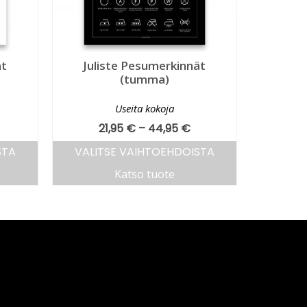
ät
Juliste Pesumerkinnät
(tumma)
Useita kokoja
21,95
€
–
44,95
€
STA
VALITSE VAIHTOEHDOISTA
Katso tuote