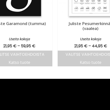
iste Garamond (tumma)
Juliste Pesumerkinn
(vaalea)
Useita kokoja
Useita kokoja
21,95
€
–
59,95
€
21,95
€
–
44,95
€
LITSE VAIHTOEHDOISTA
VALITSE VAIHTOEHDOI
Katso tuote
Katso tuote