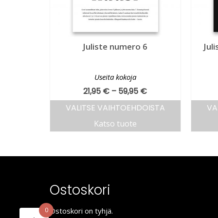
Juliste numero 6
Jul
Useita kokoja
21,95
€
–
59,95
€
VALITSE VAIHTOEHDOISTA
VA
Katso tuote
Ostoskori
0
Ostoskori on tyhjä.