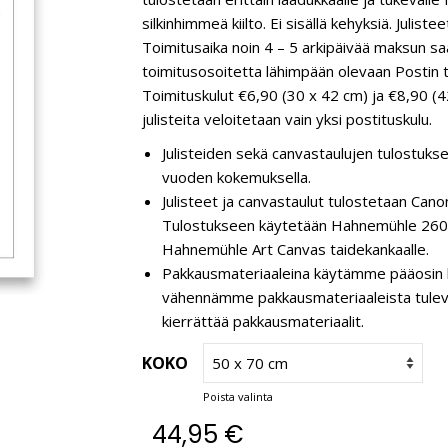
silkinhimmeä kiilto. Ei sisällä kehyksiä. Juli
Toimitusaika noin 4 – 5 arkipäivää maksun saa
toimitusosoitetta lähimpään olevaan Postin t
Toimituskulut €6,90 (30 x 42 cm) ja €8,90 (4
julisteita veloitetaan vain yksi postituskulu.
Julisteiden sekä canvastaulujen tulostukse
vuoden kokemuksella.
Julisteet ja canvastaulut tulostetaan C
Tulostukseen käytetään Hahnemühle 260 g
Hahnemühle Art Canvas taidekankaalle.
Pakkausmateriaaleina käytämme pääosin k
vähennämme pakkausmateriaaleista tulevaa 
kierrättää pakkausmateriaalit.
KOKO
Poista valinta
44,95
€