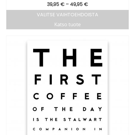
39,95
€
–
49,95
€
VALITSE VAIHTOEHDOISTA
Katso tuote