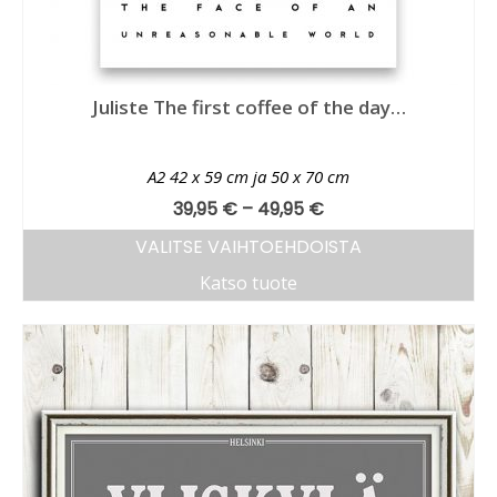
Juliste The first coffee of the day…
A2 42 x 59 cm ja 50 x 70 cm
39,95
€
–
49,95
€
VALITSE VAIHTOEHDOISTA
Katso tuote