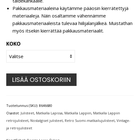
taidekankaalle.
Pakkausmateriaaleina käytämme pääosin kierrätettyjä
materiaaleja. Näin osaltamme vähennämme
pakkausmateriaaleista tulevaa hiilijalanjälkeä. Muistathan
myös itsekin kierrättää pakkausmateriaalit.
KOKO
LISÄÄ OSTOSKORIIN
Tuotetunnus (SKU):
8646680
Osastot:
Julisteet
,
Matkalla Lapissa
,
Matkalla Lappiin
,
Matkalla Lappiin
retrojulisteet
,
Nostalgiset julisteet
,
Retro Suomi-matkailujulisteet
,
Vintage-
ja retrojulisteet