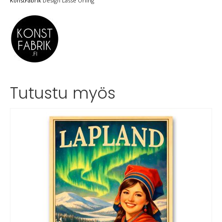
KonstFabrik
Design Lasse Örling
Tutustu myös