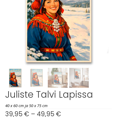
Juliste Talvi Lapissa
40 x 60 cm ja 50 x 75 cm
39,95
€
–
49,95
€