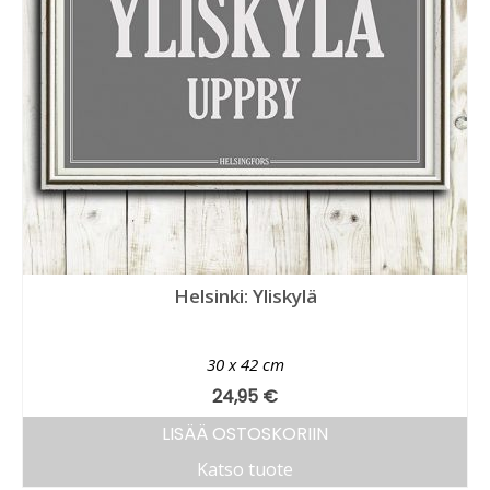
Helsinki: Yliskylä
30 x 42 cm
24,95
€
LISÄÄ OSTOSKORIIN
Katso tuote