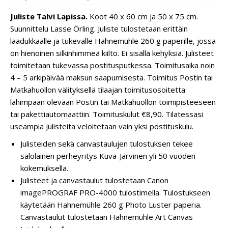
Juliste Talvi Lapissa.
Koot 40 x 60 cm ja 50 x 75 cm.
Suunnittelu Lasse Örling. Juliste tulostetaan erittäin
laadukkaalle ja tukevalle Hahnemühle 260 g paperille, jossa
on hienoinen silkinhimmeä kiilto. Ei sisällä kehyksiä. Julisteet
toimitetaan tukevassa postitusputkessa. Toimitusaika noin
4 – 5 arkipäivää maksun saapumisesta. Toimitus Postin tai
Matkahuollon välityksellä tilaajan toimitusosoitetta
lähimpään olevaan Postin tai Matkahuollon toimipisteeseen
tai pakettiautomaattiin. Toimituskulut €8,90. Tilatessasi
useampia julisteita veloitetaan vain yksi postituskulu.
Julisteiden sekä canvastaulujen tulostuksen tekee
salolainen perheyritys Kuva-Järvinen yli 50 vuoden
kokemuksella.
Julisteet ja canvastaulut tulostetaan Canon
imagePROGRAF PRO-4000 tulostimella. Tulostukseen
käytetään Hahnemühle 260 g Photo Luster paperia.
Canvastaulut tulostetaan Hahnemühle Art Canvas