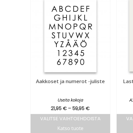
Aakkoset ja numerot -juliste
Last
Useita kokoja
A
21,95
€
–
59,95
€
VALITSE VAIHTOEHDOISTA
VA
Katso tuote