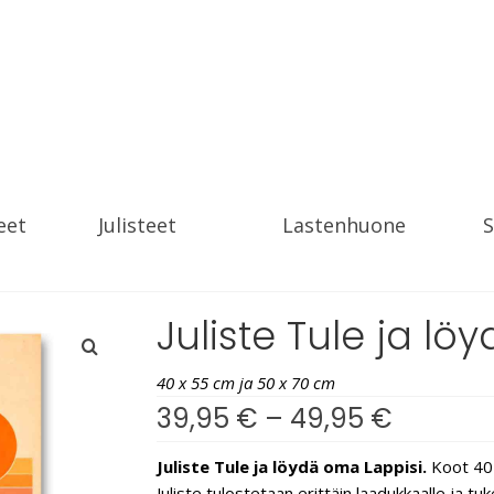
eet
Julisteet
Lastenhuone
S
Juliste Tule ja l
40 x 55 cm ja 50 x 70 cm
39,95
€
–
49,95
€
Juliste Tule ja löydä oma Lappisi.
Koot 40 
Juliste tulostetaan erittäin laadukkaalle ja t