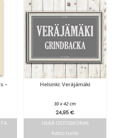
s –
Helsinki: Veräjämäki
30 x 42 cm
24,95
€
STA
LISÄÄ OSTOSKORIIN
Katso tuote