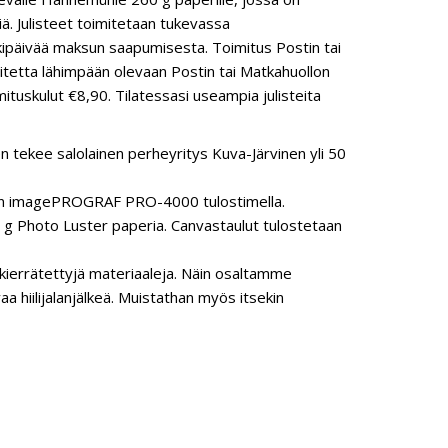
siä. Julisteet toimitetaan tukevassa
kipäivää maksun saapumisesta. Toimitus Postin tai
oitetta lähimpään olevaan Postin tai Matkahuollon
ituskulut €8,90. Tilatessasi useampia julisteita
n tekee salolainen perheyritys Kuva-Järvinen yli 50
anon imagePROGRAF PRO-4000 tulostimella.
 Photo Luster paperia. Canvastaulut tulostetaan
ierrätettyjä materiaaleja. Näin osaltamme
hiilijalanjälkeä. Muistathan myös itsekin