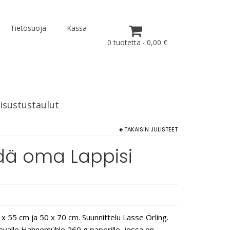
Tietosuoja
Kassa
0 tuotetta
0,00 €
isustustaulut
TAKAISIN
JULISTEET
öydä oma Lappisi
x 55 cm ja 50 x 70 cm. Suunnittelu Lasse Örling.
ukevalle Hahnemühle 260 g paperille, jossa on