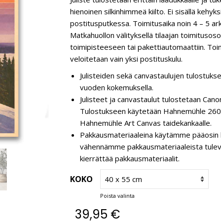
hienoinen silkinhimmeä kiilto. Ei sisällä kehyk
postitusputkessa. Toimitusaika noin 4 – 5 ar
Matkahuollon välityksellä tilaajan toimitusos
toimipisteeseen tai pakettiautomaattiin. Toim
veloitetaan vain yksi postituskulu.
Julisteiden sekä canvastaulujen tulostukse
vuoden kokemuksella.
Julisteet ja canvastaulut tulostetaan C
Tulostukseen käytetään Hahnemühle 260 g
Hahnemühle Art Canvas taidekankaalle.
Pakkausmateriaaleina käytämme pääosin k
vähennämme pakkausmateriaaleista tulevaa 
kierrättää pakkausmateriaalit.
KOKO
Poista valinta
39,95
€