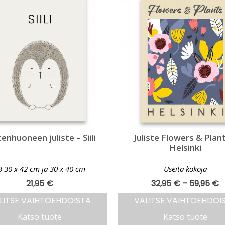
enhuoneen juliste – Siili
Juliste Flowers & Plant
Helsinki
3 30 x 42 cm ja 30 x 40 cm
Useita kokoja
21,95
€
32,95
€
–
59,95
€
LITSE VAIHTOEHDOISTA
VALITSE VAIHTOEHDOI
Katso tuote
Katso tuote