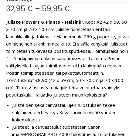
32,95
€
–
59,95
€
Juliste Flowers & Plants – Helsinki.
Koot A2 42 x 59, 50
x 70 cm ja 70 x 100 cm. Juliste tulostetaan erittäin
laadukkaalle ja tukevalle Hahnemühle 260 g paperille, jossa
on hienoinen silkinhimmeä kiilto. Ei sisällä kehyksiä. Julisteet
toimitetaan tukevassa postitusputkessa. Toimitusaika noin
4 – 5 arkipäivää maksun saapumisesta. Toimitus Postin
välityksellä tilaajan toimitusosoitetta lähimpään olevaan
Postin toimipisteeseen tai pakettiautomaattiin.
Toimituskulut €8,90 (42 x 59 cm, 50 x 70 cm ja 70 x 100
cm). Tilatessasi useampia julisteita veloitetaan vain yksi
postituskulu. Haluatko julisteen muun kokoisena?
Julisteiden sekä canvastaulujen tulostuksen tekee
salolainen perheyritys Kuva-Järvinen yli 50 vuoden
kokemuksella.
Julisteet ja canvastaulut tulostetaan Canon
imagePROGRAF PRO-4000 tulostimella. Tulostukseen