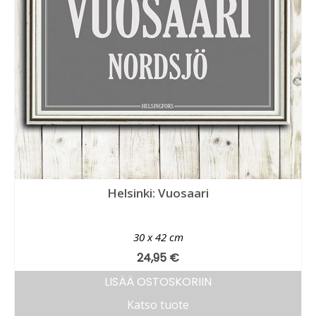
Helsinki: Vuosaari
30 x 42 cm
24,95
€
LISÄÄ OSTOSKORIIN
Katso tuote