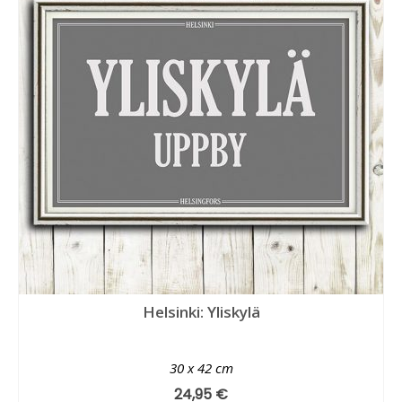
Helsinki: Yliskylä
30 x 42 cm
24,95
€