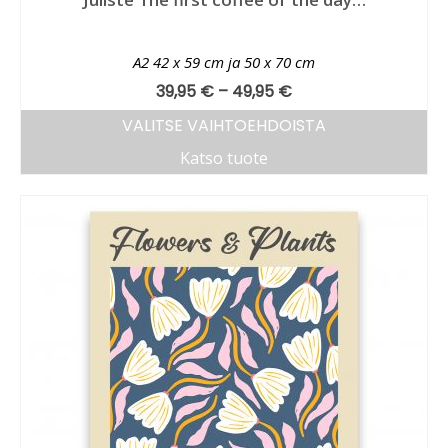
A2 42 x 59 cm ja 50 x 70 cm
39,95
€
–
49,95
€
VALITSE VAIHTOEHDOISTA
Katso tuote