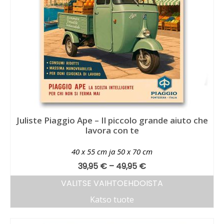
Juliste Piaggio Ape – Il piccolo grande aiuto che
lavora con te
40 x 55 cm ja 50 x 70 cm
39,95
€
–
49,95
€
VALITSE VAIHTOEHDOISTA
Katso tuote