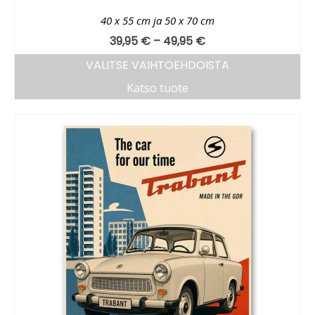
40 x 55 cm ja 50 x 70 cm
39,95
€
–
49,95
€
VALITSE VAIHTOEHDOISTA
Katso tuote