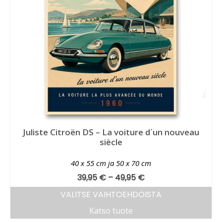
Juliste Citroën DS – La voiture d´un nouveau
siècle
40 x 55 cm ja 50 x 70 cm
39,95
€
–
49,95
€
VALITSE VAIHTOEHDOISTA
Katso tuote