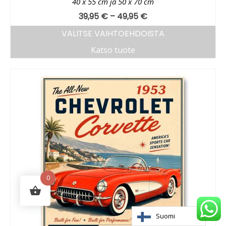
40 x 55 cm ja 50 x 70 cm
39,95
€
–
49,95
€
VALITSE VAIHTOEHDOISTA
Katso tuote
0
Suomi