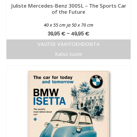
Juliste Mercedes-Benz 300SL – The Sports Car
of the Future
40 x 55 cm ja 50 x 70 cm
39,95
€
–
49,95
€
VALITSE VAIHTOEHDOISTA
Katso tuote