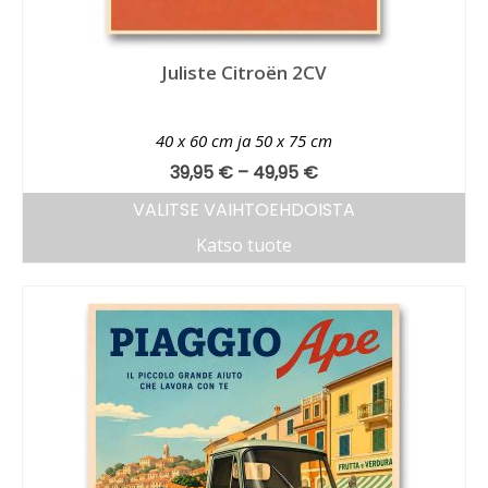
Juliste Citroën 2CV
40 x 60 cm ja 50 x 75 cm
39,95
€
–
49,95
€
VALITSE VAIHTOEHDOISTA
Katso tuote