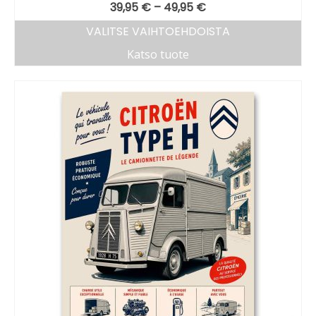
39,95
€
–
49,95
€
VALITSE VAIHTOEHDOISTA
Katso tuote