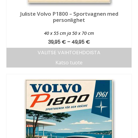
Juliste Volvo P1800 – Sportvagnen med
personlighet
40 x 55 cm ja 50 x 70 cm
39,95
€
–
49,95
€
VALITSE VAIHTOEHDOISTA
Katso tuote