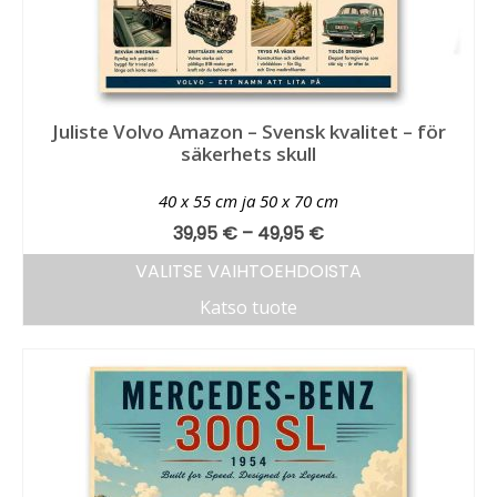
Juliste Volvo Amazon – Svensk kvalitet – för
säkerhets skull
40 x 55 cm ja 50 x 70 cm
39,95
€
–
49,95
€
VALITSE VAIHTOEHDOISTA
Katso tuote