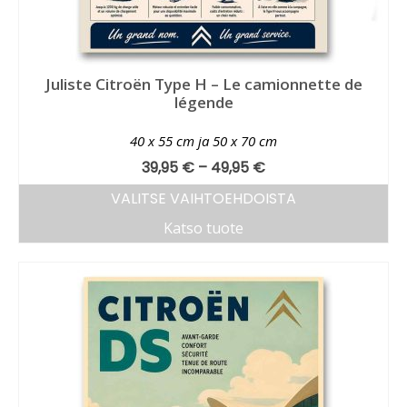
Juliste Citroën Type H – Le camionnette de
légende
40 x 55 cm ja 50 x 70 cm
39,95
€
–
49,95
€
VALITSE VAIHTOEHDOISTA
Katso tuote