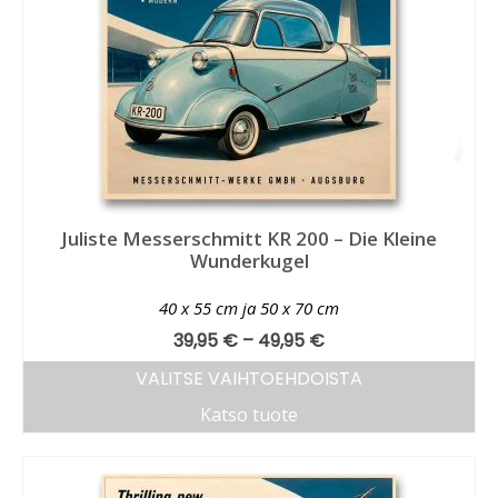
Juliste Messerschmitt KR 200 – Die Kleine
Wunderkugel
40 x 55 cm ja 50 x 70 cm
39,95
€
–
49,95
€
VALITSE VAIHTOEHDOISTA
Katso tuote