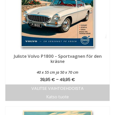
Juliste Volvo P1800 – Sportvagnen för den
kräsne
40 x 55 cm ja 50 x 70 cm
39,95
€
–
49,95
€
VALITSE VAIHTOEHDOISTA
Katso tuote