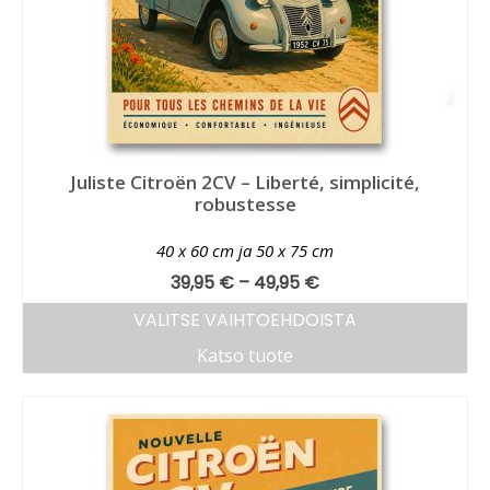
Juliste Citroën 2CV – Liberté, simplicité,
robustesse
40 x 60 cm ja 50 x 75 cm
39,95
€
–
49,95
€
VALITSE VAIHTOEHDOISTA
Katso tuote