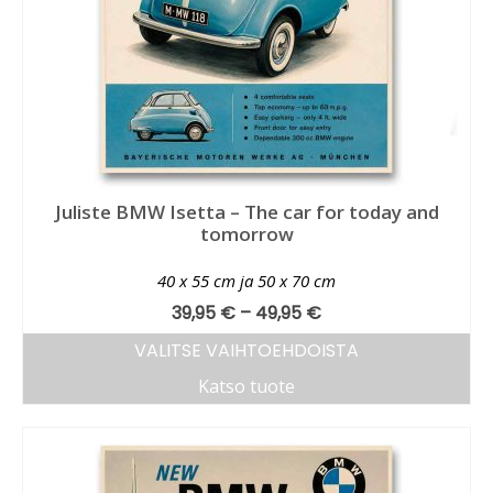
Juliste BMW Isetta – The car for today and
tomorrow
40 x 55 cm ja 50 x 70 cm
39,95
€
–
49,95
€
VALITSE VAIHTOEHDOISTA
Katso tuote