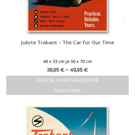
Juliste Trabant – The Car for Our Time
40 x 55 cm ja 50 x 70 cm
39,95
€
–
49,95
€
VALITSE VAIHTOEHDOISTA
Katso tuote