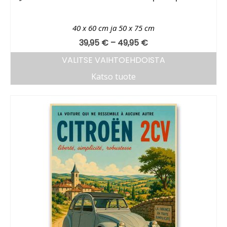
40 x 60 cm ja 50 x 75 cm
39,95
€
–
49,95
€
VALITSE VAIHTOEHDOISTA
Katso tuote