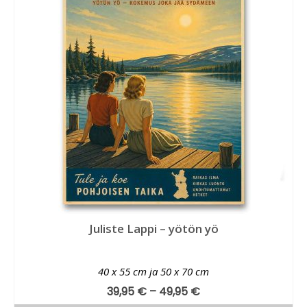
Juliste Lappi – yötön yö
40 x 55 cm ja 50 x 70 cm
39,95
€
–
49,95
€