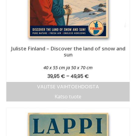
Juliste Finland – Discover the land of snow and
sun
40 x 55 cm ja 50 x 70 cm
39,95
€
–
49,95
€
VALITSE VAIHTOEHDOISTA
Katso tuote