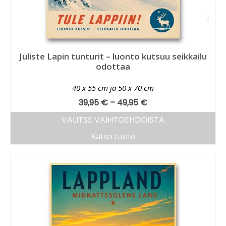
Juliste Lapin tunturit – luonto kutsuu seikkailu
odottaa
40 x 55 cm ja 50 x 70 cm
39,95
€
–
49,95
€
VALITSE VAIHTOEHDOISTA
Katso tuote