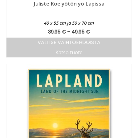
Juliste Koe yötön yö Lapissa
40 x 55 cm ja 50 x 70 cm
39,95
€
–
49,95
€
VALITSE VAIHTOEHDOISTA
Katso tuote