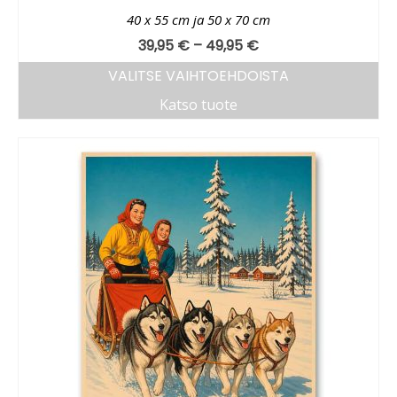
40 x 55 cm ja 50 x 70 cm
39,95
€
–
49,95
€
VALITSE VAIHTOEHDOISTA
Katso tuote