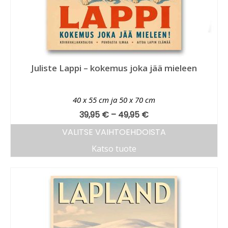
Juliste Lappi – kokemus joka jää mieleen
40 x 55 cm ja 50 x 70 cm
39,95
€
–
49,95
€
VALITSE VAIHTOEHDOISTA
Katso tuote