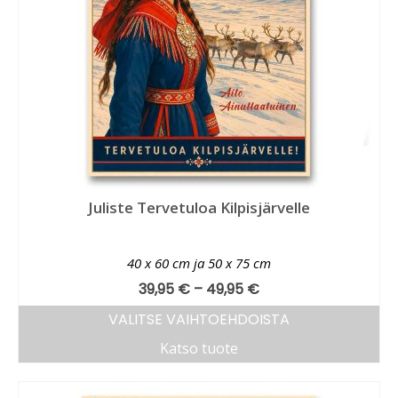
Juliste Tervetuloa Kilpisjärvelle
40 x 60 cm ja 50 x 75 cm
39,95
€
–
49,95
€
VALITSE VAIHTOEHDOISTA
Katso tuote