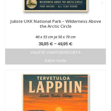
Juliste UKK National Park – Wilderness Above
the Arctic Circle
40 x 55 cm ja 50 x 70 cm
39,95
€
–
49,95
€
VALITSE VAIHTOEHDOISTA
Katso tuote