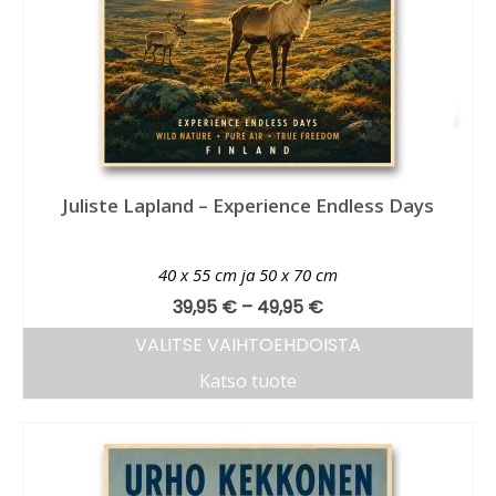
Juliste Lapland – Experience Endless Days
40 x 55 cm ja 50 x 70 cm
39,95
€
–
49,95
€
VALITSE VAIHTOEHDOISTA
Katso tuote