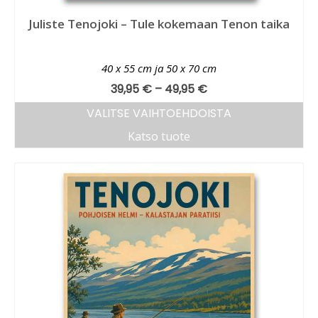
Juliste Tenojoki – Tule kokemaan Tenon taika
40 x 55 cm ja 50 x 70 cm
39,95
€
–
49,95
€
VALITSE VAIHTOEHDOISTA
Katso tuote