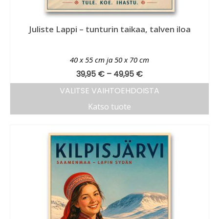
Juliste Lappi – tunturin taikaa, talven iloa
40 x 55 cm ja 50 x 70 cm
39,95
€
–
49,95
€
VALITSE VAIHTOEHDOISTA
Katso tuote