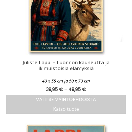
Juliste Lappi – Luonnon kauneutta ja
ikimuistoisia elämyksiä
40 x 55 cm ja 50 x 70 cm
39,95
€
–
49,95
€
VALITSE VAIHTOEHDOISTA
Katso tuote