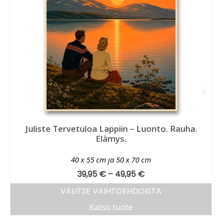
Juliste Tervetuloa Lappiin – Luonto. Rauha.
Elämys.
40 x 55 cm ja 50 x 70 cm
39,95
€
–
49,95
€
VALITSE VAIHTOEHDOISTA
Katso tuote