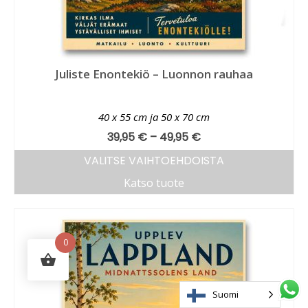
Juliste Enontekiö – Luonnon rauhaa
40 x 55 cm ja 50 x 70 cm
39,95
€
–
49,95
€
VALITSE VAIHTOEHDOISTA
Katso tuote
0
Suomi