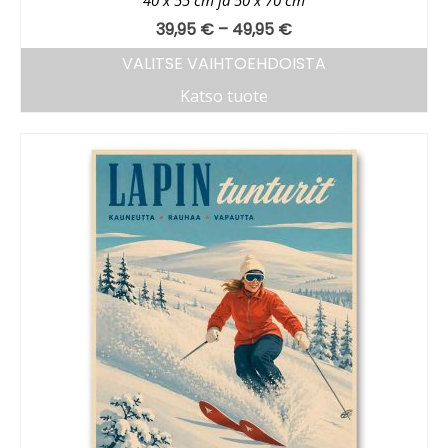
40 x 55 cm ja 50 x 70 cm
39,95
€
–
49,95
€
VALITSE VAIHTOEHDOISTA
Katso tuote