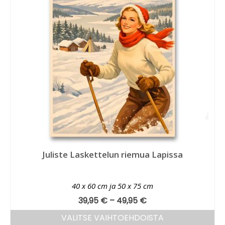
Juliste Laskettelun riemua Lapissa
40 x 60 cm ja 50 x 75 cm
39,95
€
–
49,95
€
VALITSE VAIHTOEHDOISTA