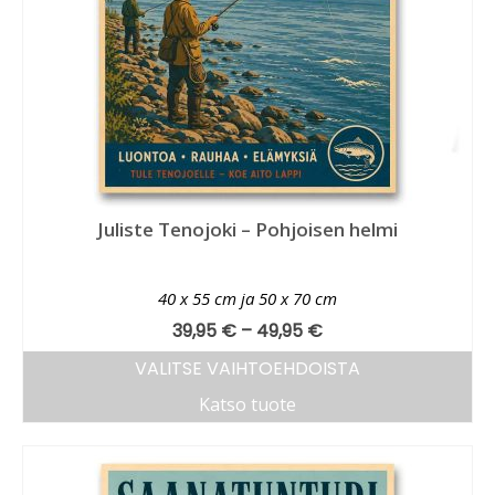
Juliste Tenojoki – Pohjoisen helmi
40 x 55 cm ja 50 x 70 cm
39,95
€
–
49,95
€
VALITSE VAIHTOEHDOISTA
Katso tuote