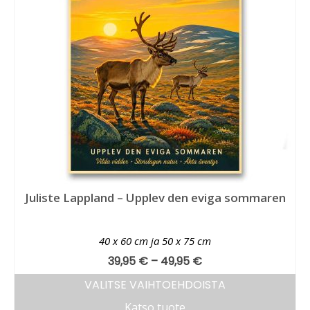
Juliste Lappland – Upplev den eviga sommaren
40 x 60 cm ja 50 x 75 cm
39,95
€
–
49,95
€
VALITSE VAIHTOEHDOISTA
Katso tuote