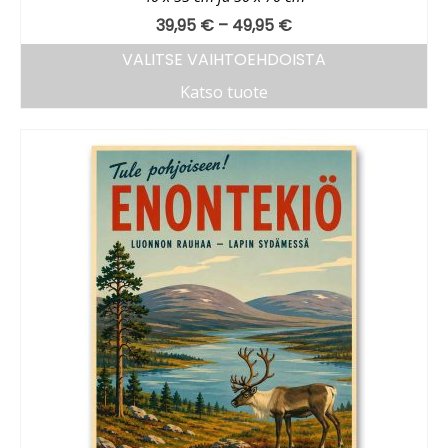
39,95
€
–
49,95
€
VALITSE VAIHTOEHDOISTA
Katso tuote