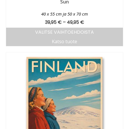
Sun
40 x 55 cm ja 50 x 70 cm
39,95
€
–
49,95
€
VALITSE VAIHTOEHDOISTA
Katso tuote