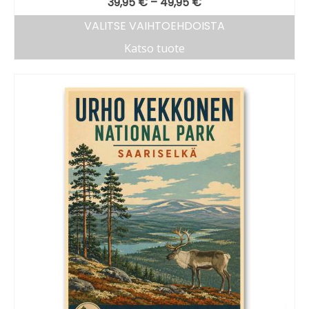
39,95
€
–
49,95
€
VALITSE VAIHTOEHDOISTA
Katso tuote