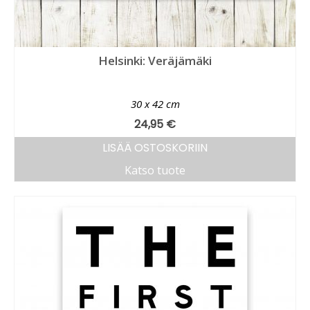
Helsinki: Veräjämäki
30 x 42 cm
24,95
€
LISÄÄ OSTOSKORIIN
Katso tuote