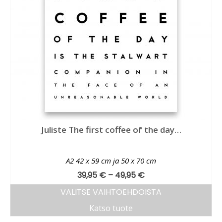
Juliste The first coffee of the day…
A2 42 x 59 cm ja 50 x 70 cm
39,95
€
–
49,95
€
VALITSE VAIHTOEHDOISTA
Katso tuote