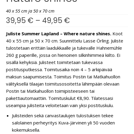
40 x 55 cm ja 50 x 70 cm
39,95
€
–
49,95
€
Juliste Summer Lapland – Where nature shines.
Koot
40 x 55 cm ja 50 x 70 cm. Suunnittelu Lasse Örling. Juliste
tulostetaan erittäin laadukkaalle ja tukevalle Hahnemühle
260 g paperille, jossa on hienoinen silkinhimmeä kiilto. Ei
sisällä kehyksiä. Julisteet toimitetaan tukevassa
postitusputkessa. Toimitusaika noin 4 – 5 arkipäivää
maksun saapumisesta. Toimitus Postin tai Matkahuollon
välityksellä tilaajan toimitusosoitetta lähimpään olevaan
Postin tai Matkahuollon toimipisteeseen tai
pakettiautomaattiin. Toimituskulut €8,90. Tilatessasi
useampia julisteita veloitetaan vain yksi postituskulu.
Julisteiden sekä canvastaulujen tulostuksen tekee
salolainen perheyritys Kuva-Järvinen yli 50 vuoden
kokemuksella.