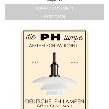
LISÄÄ OSTOSKORIIN
Katso tuote