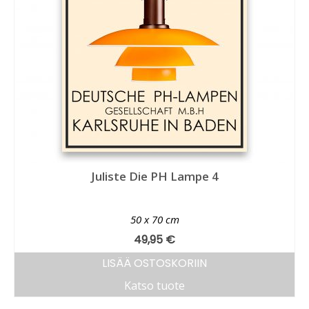
Juliste Die PH Lampe 4
50 x 70 cm
49,95
€
LISÄÄ OSTOSKORIIN
Katso tuote