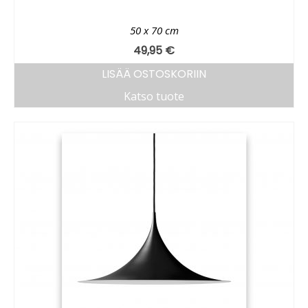
50 x 70 cm
49,95
€
LISÄÄ OSTOSKORIIN
Katso tuote