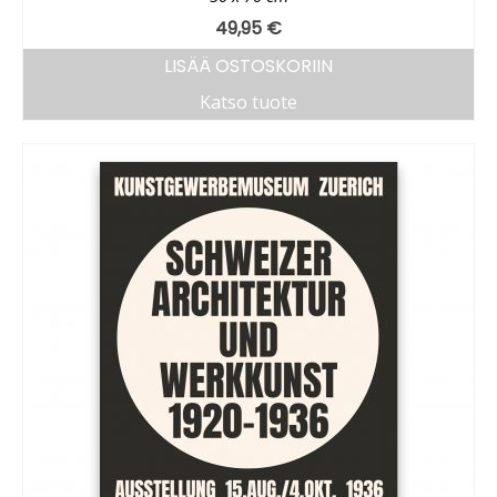
49,95
€
LISÄÄ OSTOSKORIIN
Katso tuote