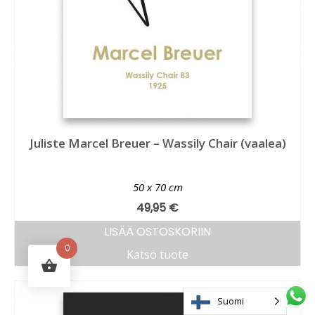
Juliste Marcel Breuer – Wassily Chair (vaalea)
50 x 70 cm
49,95
€
LISÄÄ OSTOSKORIIN
0
Katso tuote
Suomi