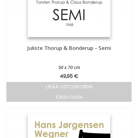
Juliste Thorup & Bonderup – Semi
50 x 70 cm
49,95
€
LISÄÄ OSTOSKORIIN
Katso tuote