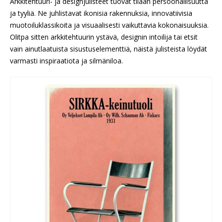
Arkkitehtuuri- ja designjulisteet tuovat tilaan persoonallisuutta
ja tyyliä. Ne juhlistavat ikonisia rakennuksia, innovatiivisia
muotoiluklassikoita ja visuaalisesti vaikuttavia kokonaisuuksia.
Olitpa sitten arkkitehtuurin ystävä, designin intoilija tai etsit
vain ainutlaatuista sisustuselementtiä, näistä julisteista löydät
varmasti inspiraatiota ja silmäniloa.