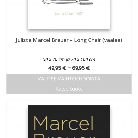
Juliste Marcel Breuer – Long Chair (vaalea)
50 x 70 cm ja 70 x 100 cm
49,95
€
–
69,95
€
VALITSE VAIHTOEHDOISTA
Katso tuote