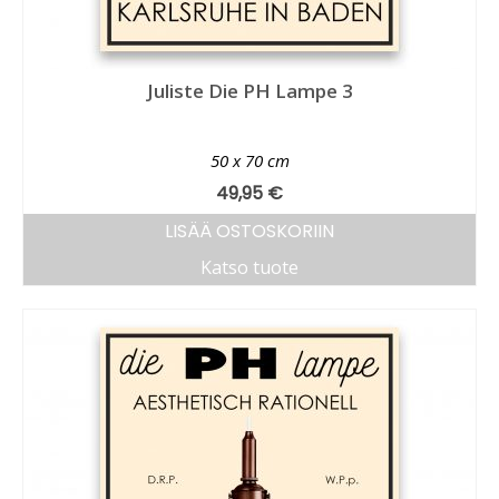
Juliste Die PH Lampe 3
50 x 70 cm
49,95
€
LISÄÄ OSTOSKORIIN
Katso tuote