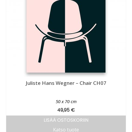
Juliste Hans Wegner – Chair CH07
50 x 70 cm
49,95
€
LISÄÄ OSTOSKORIIN
Katso tuote