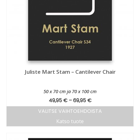
Juliste Mart Stam – Cantilever Chair
50 x 70 cm ja 70 x 100 cm
49,95
€
–
69,95
€
VALITSE VAIHTOEHDOISTA
Katso tuote