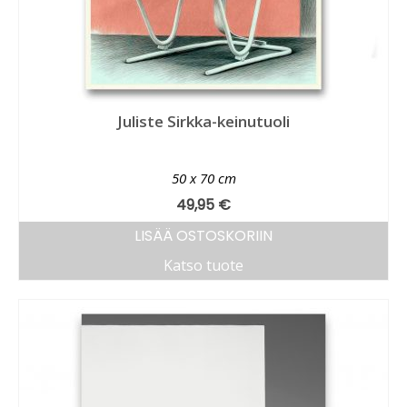
Juliste Sirkka-keinutuoli
50 x 70 cm
49,95
€
LISÄÄ OSTOSKORIIN
Katso tuote