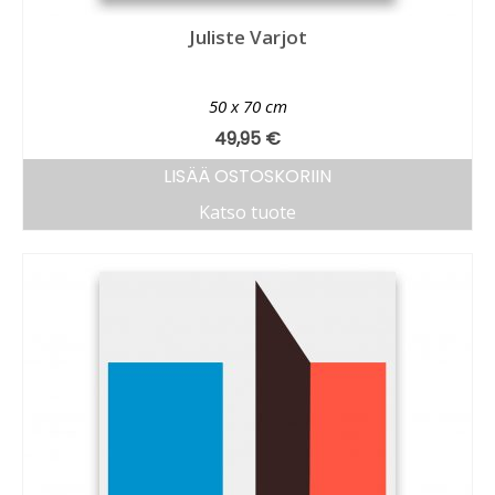
Juliste Varjot
50 x 70 cm
49,95
€
LISÄÄ OSTOSKORIIN
Katso tuote