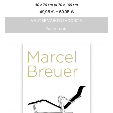
50 x 70 cm ja 70 x 100 cm
49,95
€
–
69,95
€
VALITSE VAIHTOEHDOISTA
Katso tuote