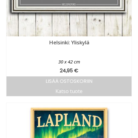
Helsinki: Yliskylä
30 x 42 cm
24,95
€
LISÄÄ OSTOSKORIIN
Katso tuote