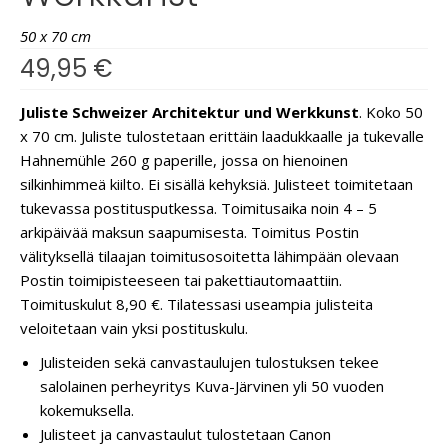
50 x 70 cm
49,95
€
Juliste Schweizer Architektur und Werkkunst
. Koko 50
x 70 cm. Juliste tulostetaan erittäin laadukkaalle ja tukevalle
Hahnemühle 260 g paperille, jossa on hienoinen
silkinhimmeä kiilto. Ei sisällä kehyksiä. Julisteet toimitetaan
tukevassa postitusputkessa. Toimitusaika noin 4 – 5
arkipäivää maksun saapumisesta. Toimitus Postin
välityksellä tilaajan toimitusosoitetta lähimpään olevaan
Postin toimipisteeseen tai pakettiautomaattiin.
Toimituskulut 8,90 €. Tilatessasi useampia julisteita
veloitetaan vain yksi postituskulu.
Julisteiden sekä canvastaulujen tulostuksen tekee
salolainen perheyritys Kuva-Järvinen yli 50 vuoden
kokemuksella.
Julisteet ja canvastaulut tulostetaan Canon