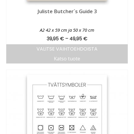
Juliste Butcher´s Guide 3
A2 42 x 59 cm ja 50 x 70 cm
39,95
€
–
49,95
€
VALITSE VAIHTOEHDOISTA
Katso tuote