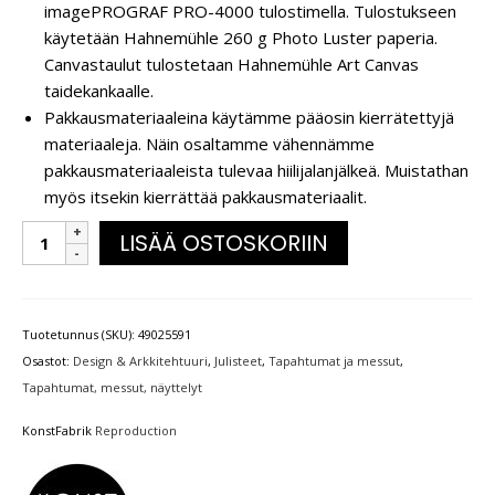
imagePROGRAF PRO-4000 tulostimella. Tulostukseen
käytetään Hahnemühle 260 g Photo Luster paperia.
Canvastaulut tulostetaan Hahnemühle Art Canvas
taidekankaalle.
Pakkausmateriaaleina käytämme pääosin kierrätettyjä
materiaaleja. Näin osaltamme vähennämme
pakkausmateriaaleista tulevaa hiilijalanjälkeä. Muistathan
myös itsekin kierrättää pakkausmateriaalit.
LISÄÄ OSTOSKORIIN
Tuotetunnus (SKU):
49025591
Osastot:
Design & Arkkitehtuuri
,
Julisteet
,
Tapahtumat ja messut
,
Tapahtumat, messut, näyttelyt
KonstFabrik
Reproduction