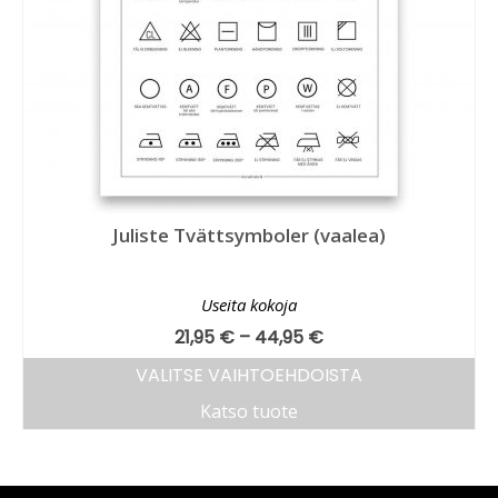
Juliste Tvättsymboler (vaalea)
Useita kokoja
21,95
€
–
44,95
€
VALITSE VAIHTOEHDOISTA
Katso tuote