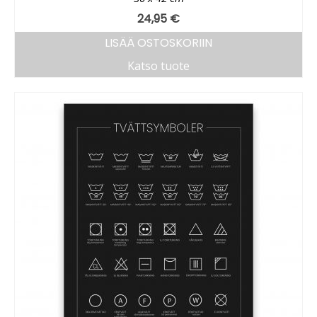
24,95
€
LISÄÄ OSTOSKORIIN
Katso tuote