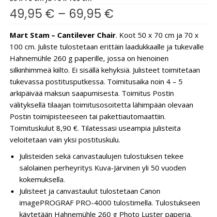
49,95
€
–
69,95
€
Mart Stam – Cantilever Chair
. Koot 50 x 70 cm ja 70 x
100 cm. Juliste tulostetaan erittäin laadukkaalle ja tukevalle
Hahnemühle 260 g paperille, jossa on hienoinen
silkinhimmeä kiilto. Ei sisällä kehyksiä. Julisteet toimitetaan
tukevassa postitusputkessa. Toimitusaika noin 4 – 5
arkipäivää maksun saapumisesta. Toimitus Postin
välityksellä tilaajan toimitusosoitetta lähimpään olevaan
Postin toimipisteeseen tai pakettiautomaattiin.
Toimituskulut 8,90 €. Tilatessasi useampia julisteita
veloitetaan vain yksi postituskulu.
Julisteiden sekä canvastaulujen tulostuksen tekee
salolainen perheyritys Kuva-Järvinen yli 50 vuoden
kokemuksella.
Julisteet ja canvastaulut tulostetaan Canon
imagePROGRAF PRO-4000 tulostimella. Tulostukseen
käytetään Hahnemühle 260 g Photo Luster paperia.