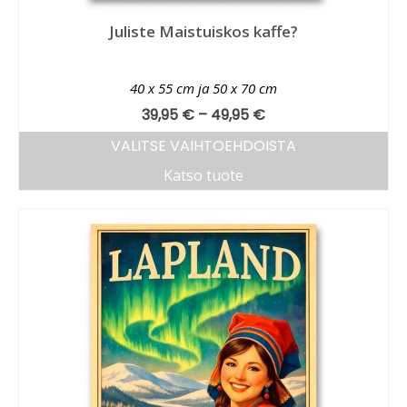
Juliste Maistuiskos kaffe?
40 x 55 cm ja 50 x 70 cm
39,95
€
–
49,95
€
VALITSE VAIHTOEHDOISTA
Katso tuote