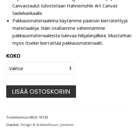
Canvastaulut tulostetaan Hahnemühle Art Canvas
taidekankaalle.
Pakkausmateriaaleina käytämme pääosin kierrätettyjä
materiaaleja. Näin osaltamme vähennämme
pakkausmateriaaleista tulevaa hiilijalanjälkeä. Muistathan
myös itsekin kierrättää pakkausmateriaalit.
KOKO
LISÄÄ OSTOSKORIIN
Tuotetunnus (SKU):
19120
Osastot:
Design & Arkkitehtuuri
,
Julisteet