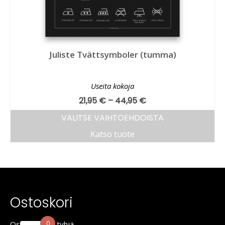
Juliste Tvättsymboler (tumma)
Useita kokoja
21,95
€
–
44,95
€
VALITSE VAIHTOEHDOISTA
Katso tuote
Ostoskori
Ostoskori on tyhjä.
0