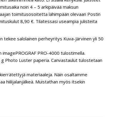
mitusaika noin 4 – 5 arkipäivää maksun
ilaajan toimitusosoitetta lähimpään olevaan Postin
ituskulut 8,90 €. Tilatessasi useampia julisteita
n tekee salolainen perheyritys Kuva-Järvinen yli 50
anon imagePROGRAF PRO-4000 tulostimella.
 Photo Luster paperia. Canvastaulut tulostetaan
ierrätettyjä materiaaleja. Näin osaltamme
hiilijalanjälkeä. Muistathan myös itsekin