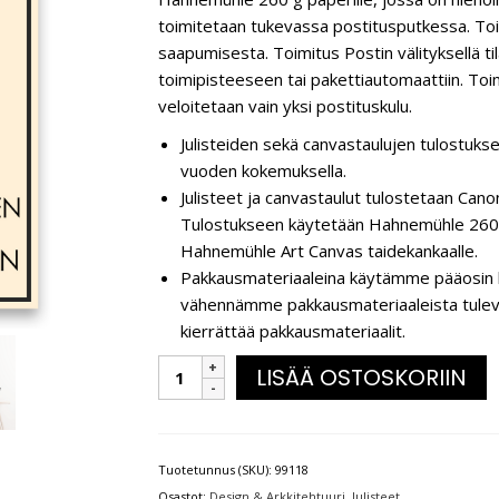
toimitetaan tukevassa postitusputkessa. Toi
saapumisesta. Toimitus Postin välityksellä t
toimipisteeseen tai pakettiautomaattiin. Toim
veloitetaan vain yksi postituskulu.
Julisteiden sekä canvastaulujen tulostukse
vuoden kokemuksella.
Julisteet ja canvastaulut tulostetaan C
Tulostukseen käytetään Hahnemühle 260 g
Hahnemühle Art Canvas taidekankaalle.
Pakkausmateriaaleina käytämme pääosin k
vähennämme pakkausmateriaaleista tulevaa 
kierrättää pakkausmateriaalit.
LISÄÄ OSTOSKORIIN
Tuotetunnus (SKU):
99118
Osastot:
Design & Arkkitehtuuri
,
Julisteet