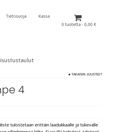
Tietosuoja
Kassa
0 tuotetta
0,00 €
isustustaulut
TAKAISIN
JULISTEET
mpe 4
liste tulostetaan erittäin laadukkaalle ja tukevalle
 silkinhimmeä kiilto. Ei sisällä kehyksiä. Julisteet