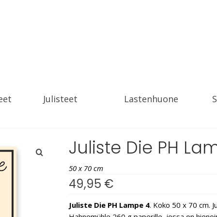
eet
Julisteet
Lastenhuone
S
Juliste Die PH La
50 x 70 cm
49,95
€
Juliste Die PH Lampe 4
. Koko 50 x 70 cm. Ju
Hahnemühle 260 g paperille, jossa on hienoinen