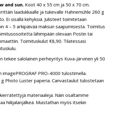
ow and sun.
Koot 40 x 55 cm ja 50 x 70 cm.
 erittäin laadukkaalle ja tukevalle Hahnemühle 260 g
o. Ei sisällä kehyksiä. Julisteet toimitetaan
in 4 – 5 arkipäivää maksun saapumisesta. Toimitus
toimitusosoitetta lähimpään olevaan Postin tai
maattiin. Toimituskulut €8,90. Tilatessasi
ituskulu.
n tekee salolainen perheyritys Kuva-Järvinen yli 50
anon imagePROGRAF PRO-4000 tulostimella.
 Photo Luster paperia. Canvastaulut tulostetaan
ierrätettyjä materiaaleja. Näin osaltamme
hiilijalanjälkeä. Muistathan myös itsekin