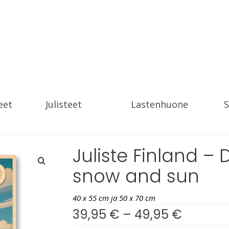
eet
Julisteet
Lastenhuone
S
Juliste Finland – 
snow and sun
40 x 55 cm ja 50 x 70 cm
39,95
€
–
49,95
€