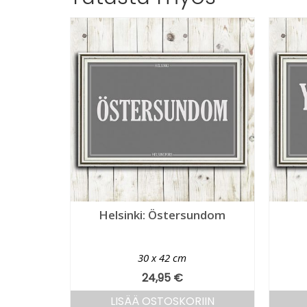
Helsinki: Östersundom
30 x 42 cm
24,95
€
LISÄÄ OSTOSKORIIN