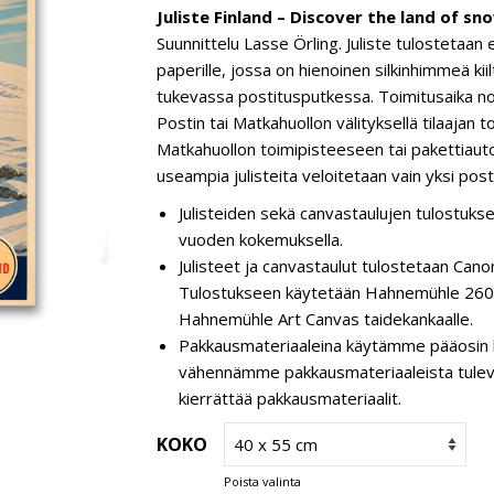
Juliste Finland – Discover the land of sn
Suunnittelu Lasse Örling. Juliste tulostetaan
paperille, jossa on hienoinen silkinhimmeä kiilt
tukevassa postitusputkessa. Toimitusaika no
Postin tai Matkahuollon välityksellä tilaajan 
Matkahuollon toimipisteeseen tai pakettiauto
useampia julisteita veloitetaan vain yksi post
Julisteiden sekä canvastaulujen tulostukse
vuoden kokemuksella.
Julisteet ja canvastaulut tulostetaan C
Tulostukseen käytetään Hahnemühle 260 g
Hahnemühle Art Canvas taidekankaalle.
Pakkausmateriaaleina käytämme pääosin k
vähennämme pakkausmateriaaleista tulevaa 
kierrättää pakkausmateriaalit.
KOKO
Poista valinta