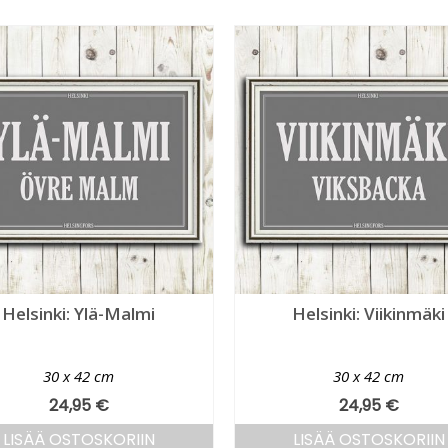
Helsinki: Ylä-Malmi
Helsinki: Viikinmäki
30 x 42 cm
30 x 42 cm
24,95
€
24,95
€
LISÄÄ OSTOSKORIIN
LISÄÄ OSTOSKORIIN