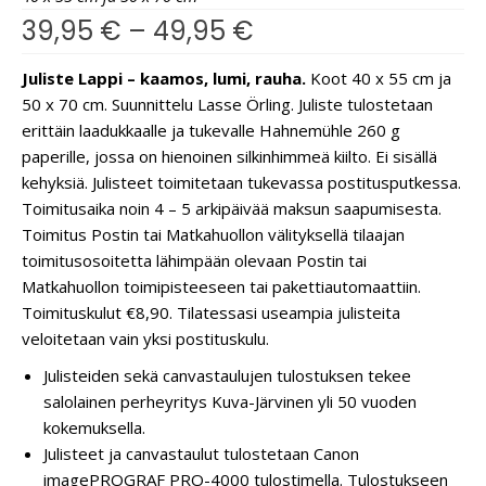
39,95
€
–
49,95
€
Juliste Lappi – kaamos, lumi, rauha.
Koot 40 x 55 cm ja
50 x 70 cm. Suunnittelu Lasse Örling. Juliste tulostetaan
erittäin laadukkaalle ja tukevalle Hahnemühle 260 g
paperille, jossa on hienoinen silkinhimmeä kiilto. Ei sisällä
kehyksiä. Julisteet toimitetaan tukevassa postitusputkessa.
Toimitusaika noin 4 – 5 arkipäivää maksun saapumisesta.
Toimitus Postin tai Matkahuollon välityksellä tilaajan
toimitusosoitetta lähimpään olevaan Postin tai
Matkahuollon toimipisteeseen tai pakettiautomaattiin.
Toimituskulut €8,90. Tilatessasi useampia julisteita
veloitetaan vain yksi postituskulu.
Julisteiden sekä canvastaulujen tulostuksen tekee
salolainen perheyritys Kuva-Järvinen yli 50 vuoden
kokemuksella.
Julisteet ja canvastaulut tulostetaan Canon
imagePROGRAF PRO-4000 tulostimella. Tulostukseen