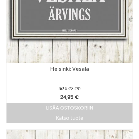
Helsinki: Vesala
30 x 42 cm
24,95
€
LISÄÄ OSTOSKORIIN
Katso tuote