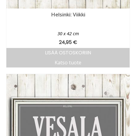
Helsinki: Viikki
30 x 42 cm
24,95
€
LISÄÄ OSTOSKORIIN
Katso tuote