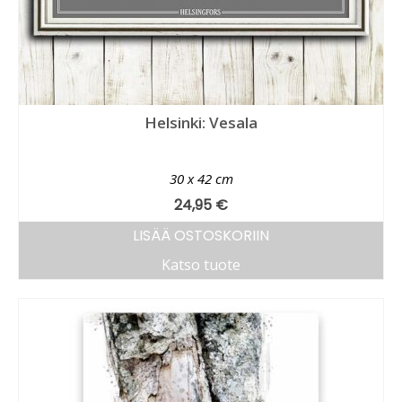
Helsinki: Vesala
30 x 42 cm
24,95
€
LISÄÄ OSTOSKORIIN
Katso tuote