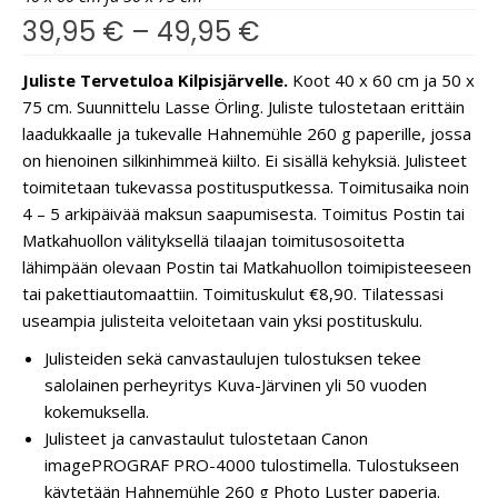
39,95
€
–
49,95
€
Juliste Tervetuloa Kilpisjärvelle.
Koot 40 x 60 cm ja 50 x
75 cm. Suunnittelu Lasse Örling. Juliste tulostetaan erittäin
laadukkaalle ja tukevalle Hahnemühle 260 g paperille, jossa
on hienoinen silkinhimmeä kiilto. Ei sisällä kehyksiä. Julisteet
toimitetaan tukevassa postitusputkessa. Toimitusaika noin
4 – 5 arkipäivää maksun saapumisesta. Toimitus Postin tai
Matkahuollon välityksellä tilaajan toimitusosoitetta
lähimpään olevaan Postin tai Matkahuollon toimipisteeseen
tai pakettiautomaattiin. Toimituskulut €8,90. Tilatessasi
useampia julisteita veloitetaan vain yksi postituskulu.
Julisteiden sekä canvastaulujen tulostuksen tekee
salolainen perheyritys Kuva-Järvinen yli 50 vuoden
kokemuksella.
Julisteet ja canvastaulut tulostetaan Canon
imagePROGRAF PRO-4000 tulostimella. Tulostukseen
käytetään Hahnemühle 260 g Photo Luster paperia.