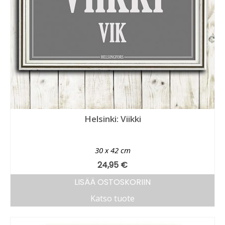
Helsinki: Viikki
30 x 42 cm
24,95
€
LISÄÄ OSTOSKORIIN
Katso tuote