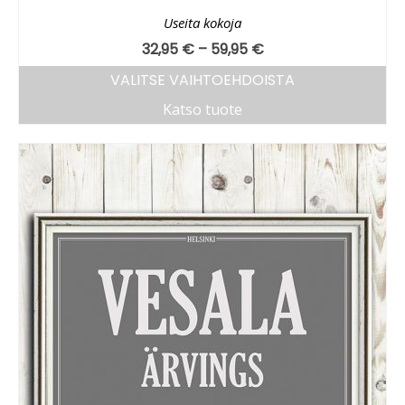
Useita kokoja
32,95
€
–
59,95
€
VALITSE VAIHTOEHDOISTA
Katso tuote