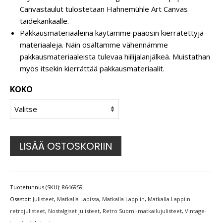
Canvastaulut tulostetaan Hahnemühle Art Canvas
taidekankaalle.
Pakkausmateriaaleina käytämme pääosin kierrätettyjä
materiaaleja. Näin osaltamme vähennämme
pakkausmateriaaleista tulevaa hiilijalanjälkeä. Muistathan
myös itsekin kierrättää pakkausmateriaalit.
KOKO
LISÄÄ OSTOSKORIIN
Tuotetunnus (SKU):
8646959
Osastot:
Julisteet
,
Matkalla Lapissa
,
Matkalla Lappiin
,
Matkalla Lappiin
retrojulisteet
,
Nostalgiset julisteet
,
Retro Suomi-matkailujulisteet
,
Vintage-