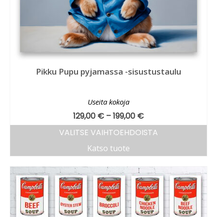
Pikku Pupu pyjamassa -sisustustaulu
Useita kokoja
129,00
€
–
199,00
€
VALITSE VAIHTOEHDOISTA
Katso tuote