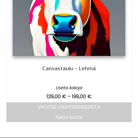
Canvastaulu – Lehmä
Useita kokoja
129,00
€
–
199,00
€
VALITSE VAIHTOEHDOISTA
Katso tuote