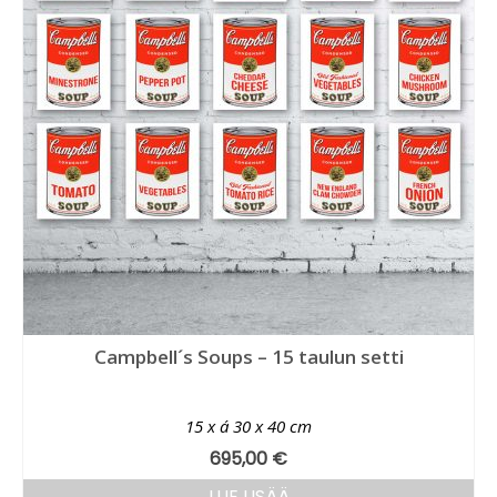
Campbell´s Soups – 15 taulun setti
15 x á 30 x 40 cm
695,00
€
LUE LISÄÄ