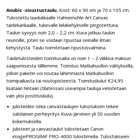
Anubis -sisustustaulu.
Koot: 60 x 90 xm ja 70 x 105 cm.
Tulostettu laadukkaalle Hahnemühle Art Canvas
taidekankaalle, tukevalle kiilakehykselle pingotettuna.
Taulun syvyys noin 2,0 – 2,2 cm. Kuva jatkuu taulun
reunoille, joten se voidaan ripustaa seinälle ilman
kehystystä. Taulu toimitetaan ripustusvalmiina.
Taidetulosteiden toimitusaika on noin 1 – 2 viikkoa maksun
saapumisesta tilillemme. Toimitus Matkahuollon välityksellä,
jolloin paketin voi noutaa lähimmästä Matkahuollon
toimipaikasta tai noutopisteestä. Toimituskulut €24,95
lisätään hintaan (tilatessasi useampia tauluja veloitetaan
vain yksi postituskulu).
Julisteiden sekä canvastaulujen tulostuksen tekee
salolainen perheyritys Kuva-Järvinen yli 50 vuoden
kokemuksella.
Julisteet ja canvastaulut tulostetaan Canon
imagePROGRAF PRO-4000 tulostimella. Tulostukseen