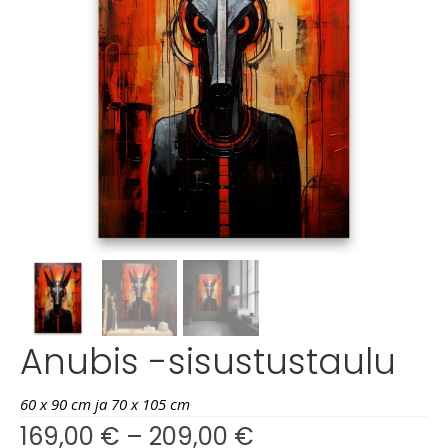
Anubis -sisustustaulu
60 x 90 cm ja 70 x 105 cm
169,00
€
–
209,00
€