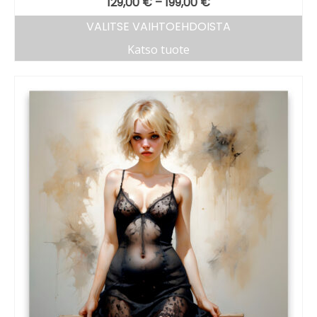
129,00
€
–
199,00
€
VALITSE VAIHTOEHDOISTA
Katso tuote