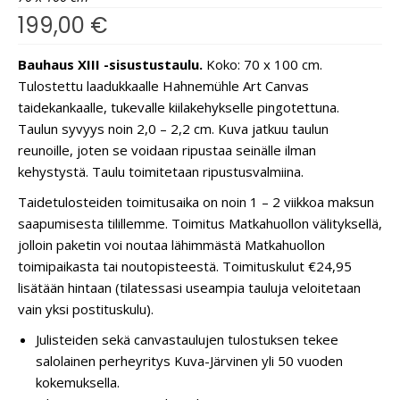
199,00
€
Bauhaus XIII -sisustustaulu.
Koko: 70 x 100 cm.
Tulostettu laadukkaalle Hahnemühle Art Canvas
taidekankaalle, tukevalle kiilakehykselle pingotettuna.
Taulun syvyys noin 2,0 – 2,2 cm. Kuva jatkuu taulun
reunoille, joten se voidaan ripustaa seinälle ilman
kehystystä. Taulu toimitetaan ripustusvalmiina.
Taidetulosteiden toimitusaika on noin 1 – 2 viikkoa maksun
saapumisesta tilillemme. Toimitus Matkahuollon välityksellä,
jolloin paketin voi noutaa lähimmästä Matkahuollon
toimipaikasta tai noutopisteestä. Toimituskulut €24,95
lisätään hintaan (tilatessasi useampia tauluja veloitetaan
vain yksi postituskulu).
Julisteiden sekä canvastaulujen tulostuksen tekee
salolainen perheyritys Kuva-Järvinen yli 50 vuoden
kokemuksella.