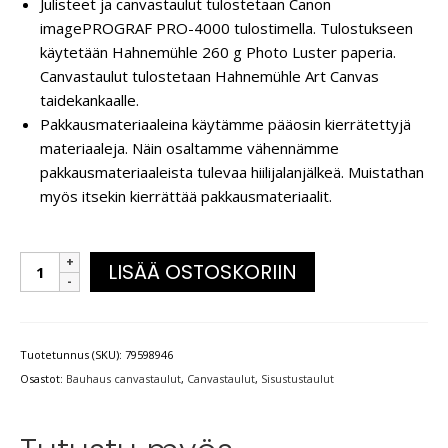
Julisteet ja canvastaulut tulostetaan Canon
imagePROGRAF PRO-4000 tulostimella. Tulostukseen
käytetään Hahnemühle 260 g Photo Luster paperia.
Canvastaulut tulostetaan Hahnemühle Art Canvas
taidekankaalle.
Pakkausmateriaaleina käytämme pääosin kierrätettyjä
materiaaleja. Näin osaltamme vähennämme
pakkausmateriaaleista tulevaa hiilijalanjälkeä. Muistathan
myös itsekin kierrättää pakkausmateriaalit.
LISÄÄ OSTOSKORIIN
Tuotetunnus (SKU):
79598946
Osastot:
Bauhaus canvastaulut
,
Canvastaulut
,
Sisustustaulut