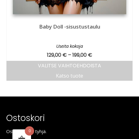
Baby Doll -sisustustaulu
Useita kokoja
129,00
€
–
199,00
€
VALITSE VAIHTOEHDOISTA
Katso tuote
Ostoskori
Ostoskori on tyhjä.
0