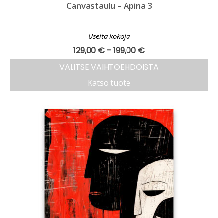
Canvastaulu – Apina 3
Useita kokoja
129,00
€
–
199,00
€
VALITSE VAIHTOEHDOISTA
Katso tuote