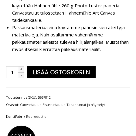
käytetään Hahnemühle 260 g Photo Luster paperia.
Canvastaulut tulostetaan Hahnemühle Art Canvas
taidekankaalle.
Pakkausmateriaaleina käytämme pääosin kierrätettyjä
materiaaleja. Näin osaltamme vähennämme
pakkausmateriaaleista tulevaa hiilijalanjälkeä. Muistathan
myös itsekin kierrättää pakkausmateriaalit.
LISÄÄ OSTOSKORIIN
Tuotetunnus (SKU):
5667812
Osastot:
Canvastaulut
,
Sisustustaulut
,
Tapahtumat ja näyttelyt
KonstFabrik
Reproduction