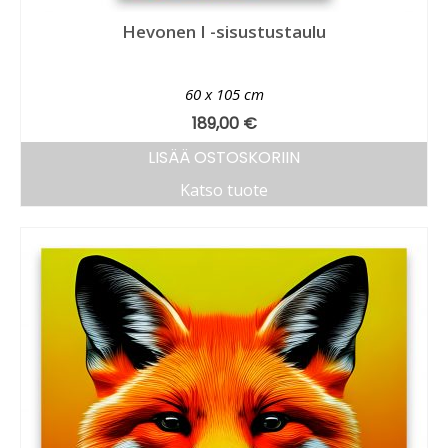
Hevonen I -sisustustaulu
60 x 105 cm
189,00
€
LISÄÄ OSTOSKORIIN
Katso tuote