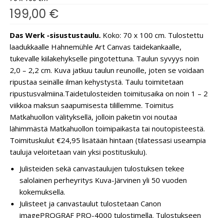
199,00
€
Das Werk -sisustustaulu.
Koko: 70 x 100 cm. Tulostettu
laadukkaalle Hahnemühle Art Canvas taidekankaalle,
tukevalle kiilakehykselle pingotettuna. Taulun syvyys noin
2,0 – 2,2 cm. Kuva jatkuu taulun reunoille, joten se voidaan
ripustaa seinälle ilman kehystystä. Taulu toimitetaan
ripustusvalmiina.
Taidetulosteiden toimitusaika on noin 1 – 2
viikkoa maksun saapumisesta tilillemme. Toimitus
Matkahuollon välityksellä, jolloin paketin voi noutaa
lähimmästä Matkahuollon toimipaikasta tai noutopisteestä.
Toimituskulut €24,95 lisätään hintaan (tilatessasi useampia
tauluja veloitetaan vain yksi postituskulu).
Julisteiden sekä canvastaulujen tulostuksen tekee
salolainen perheyritys Kuva-Järvinen yli 50 vuoden
kokemuksella.
Julisteet ja canvastaulut tulostetaan Canon
imagePROGRAF PRO-4000 tulostimella. Tulostukseen