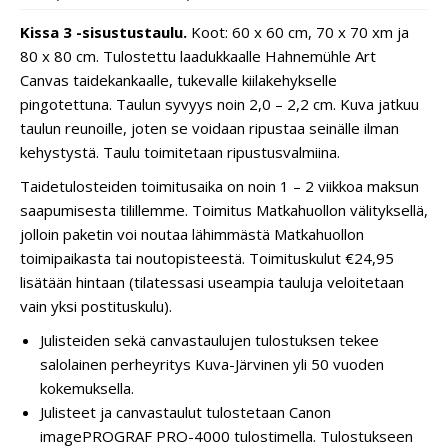
Kissa 3 -sisustustaulu.
Koot: 60 x 60 cm, 70 x 70 xm ja
80 x 80 cm. Tulostettu laadukkaalle Hahnemühle Art
Canvas taidekankaalle, tukevalle kiilakehykselle
pingotettuna. Taulun syvyys noin 2,0 – 2,2 cm. Kuva jatkuu
taulun reunoille, joten se voidaan ripustaa seinälle ilman
kehystystä. Taulu toimitetaan ripustusvalmiina.
Taidetulosteiden toimitusaika on noin 1 – 2 viikkoa maksun
saapumisesta tilillemme. Toimitus Matkahuollon välityksellä,
jolloin paketin voi noutaa lähimmästä Matkahuollon
toimipaikasta tai noutopisteestä. Toimituskulut €24,95
lisätään hintaan (tilatessasi useampia tauluja veloitetaan
vain yksi postituskulu).
Julisteiden sekä canvastaulujen tulostuksen tekee
salolainen perheyritys Kuva-Järvinen yli 50 vuoden
kokemuksella.
Julisteet ja canvastaulut tulostetaan Canon
imagePROGRAF PRO-4000 tulostimella. Tulostukseen