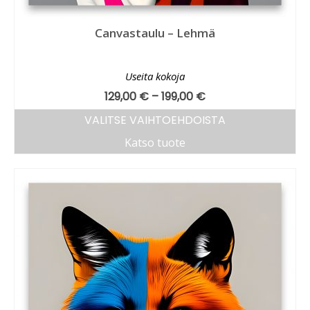
Canvastaulu – Lehmä
Useita kokoja
129,00
€
–
199,00
€
VALITSE VAIHTOEHDOISTA
Katso tuote