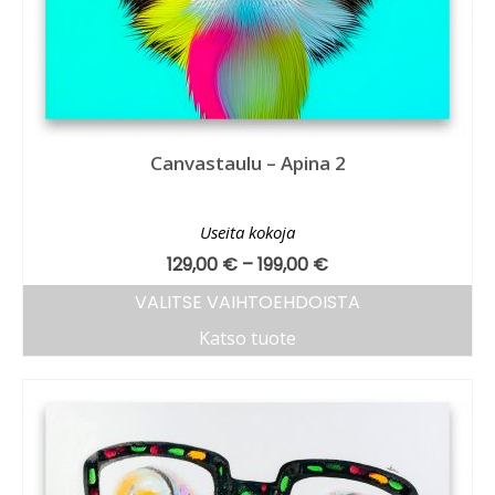
Canvastaulu – Apina 2
Useita kokoja
129,00
€
–
199,00
€
VALITSE VAIHTOEHDOISTA
Katso tuote