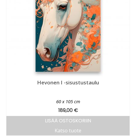
Hevonen I -sisustustaulu
60 x 105 cm
189,00
€
LISÄÄ OSTOSKORIIN
Katso tuote