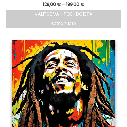
129,00
€
–
199,00
€
VALITSE VAIHTOEHDOISTA
Katso tuote