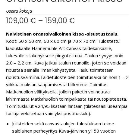
Useita kokoja
109,00
€
–
159,00
€
Naivistinen oranssivalkoinen kissa -sisustustaulu.
Koot: 50 x 50 cm, 60 x 60 cm ja 70 x 70 cm. Tulostettu
laadukkaalle Hahnemühle Art Canvas taidekankaalle,
tukevalle kiilakehykselle pingotettuna. Taulun syvyys noin
2,0 – 2,2 cm. Kuva jatkuu taulun reunoille, joten se voidaan
ripustaa seinälle ilman kehystystä. Taulu toimitetaan
ripustusvalmiina.
Taidetulosteiden toimitusaika on noin 1 – 2
viikkoa maksun saapumisesta tilillemme. Toimitus
Matkahuollon välityksellä, jolloin paketin voi noutaa
lähimmästä Matkahuollon toimipaikasta tai noutopisteestä.
Toimituskulut €24,95 lisätään hintaan (tilatessasi useampia
tauluja veloitetaan vain yksi postituskulu).
Julisteiden sekä canvastaulujen tulostuksen tekee
salolainen perheyritys Kuva-Järvinen yli 50 vuoden