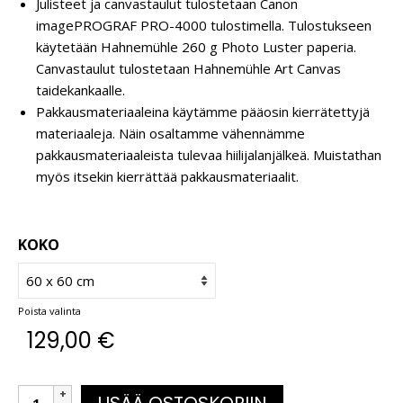
Julisteet ja canvastaulut tulostetaan Canon
imagePROGRAF PRO-4000 tulostimella. Tulostukseen
käytetään Hahnemühle 260 g Photo Luster paperia.
Canvastaulut tulostetaan Hahnemühle Art Canvas
taidekankaalle.
Pakkausmateriaaleina käytämme pääosin kierrätettyjä
materiaaleja. Näin osaltamme vähennämme
pakkausmateriaaleista tulevaa hiilijalanjälkeä. Muistathan
myös itsekin kierrättää pakkausmateriaalit.
KOKO
Poista valinta
129,00
€
LISÄÄ OSTOSKORIIN