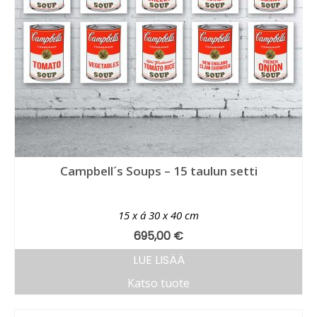
Campbell´s Soups – 15 taulun setti
15 x á 30 x 40 cm
695,00
€
LUE LISÄÄ
Katso tuote