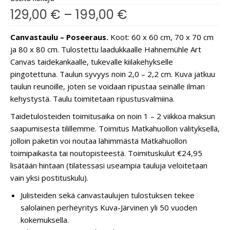
129,00
€
–
199,00
€
Canvastaulu – Poseeraus.
Koot: 60 x 60 cm, 70 x 70 cm
ja 80 x 80 cm. Tulostettu laadukkaalle Hahnemühle Art
Canvas taidekankaalle, tukevalle kiilakehykselle
pingotettuna. Taulun syvyys noin 2,0 – 2,2 cm. Kuva jatkuu
taulun reunoille, joten se voidaan ripustaa seinälle ilman
kehystystä. Taulu toimitetaan ripustusvalmiina.
Taidetulosteiden toimitusaika on noin 1 – 2 viikkoa maksun
saapumisesta tilillemme. Toimitus Matkahuollon välityksellä,
jolloin paketin voi noutaa lähimmästä Matkahuollon
toimipaikasta tai noutopisteestä. Toimituskulut €24,95
lisätään hintaan (tilatessasi useampia tauluja veloitetaan
vain yksi postituskulu).
Julisteiden sekä canvastaulujen tulostuksen tekee
salolainen perheyritys Kuva-Järvinen yli 50 vuoden
kokemuksella.