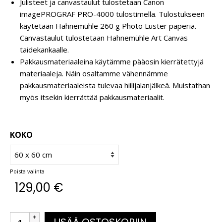
Julisteet ja canvastaulut tulostetaan Canon
imagePROGRAF PRO-4000 tulostimella. Tulostukseen
käytetään Hahnemühle 260 g Photo Luster paperia.
Canvastaulut tulostetaan Hahnemühle Art Canvas
taidekankaalle.
Pakkausmateriaaleina käytämme pääosin kierrätettyjä
materiaaleja. Näin osaltamme vähennämme
pakkausmateriaaleista tulevaa hiilijalanjälkeä. Muistathan
myös itsekin kierrättää pakkausmateriaalit.
KOKO
Poista valinta
129,00
€
LISÄÄ OSTOSKORIIN