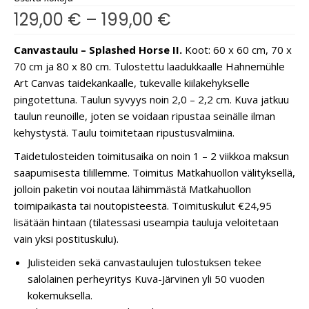
129,00
€
–
199,00
€
Canvastaulu – Splashed Horse II.
Koot: 60 x 60 cm, 70 x
70 cm ja 80 x 80 cm. Tulostettu laadukkaalle Hahnemühle
Art Canvas taidekankaalle, tukevalle kiilakehykselle
pingotettuna. Taulun syvyys noin 2,0 – 2,2 cm. Kuva jatkuu
taulun reunoille, joten se voidaan ripustaa seinälle ilman
kehystystä. Taulu toimitetaan ripustusvalmiina.
Taidetulosteiden toimitusaika on noin 1 – 2 viikkoa maksun
saapumisesta tilillemme. Toimitus Matkahuollon välityksellä,
jolloin paketin voi noutaa lähimmästä Matkahuollon
toimipaikasta tai noutopisteestä. Toimituskulut €24,95
lisätään hintaan (tilatessasi useampia tauluja veloitetaan
vain yksi postituskulu).
Julisteiden sekä canvastaulujen tulostuksen tekee
salolainen perheyritys Kuva-Järvinen yli 50 vuoden
kokemuksella.