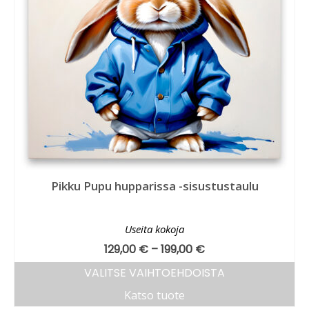
Pikku Pupu hupparissa -sisustustaulu
Useita kokoja
129,00
€
–
199,00
€
VALITSE VAIHTOEHDOISTA
Katso tuote