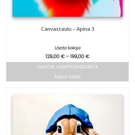
Canvastaulu – Apina 3
Useita kokoja
129,00
€
–
199,00
€
VALITSE VAIHTOEHDOISTA
Katso tuote