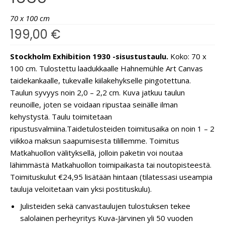
70 x 100 cm
199,00
€
Stockholm Exhibition 1930 -sisustustaulu.
Koko: 70 x
100 cm. Tulostettu laadukkaalle Hahnemühle Art Canvas
taidekankaalle, tukevalle kiilakehykselle pingotettuna.
Taulun syvyys noin 2,0 – 2,2 cm. Kuva jatkuu taulun
reunoille, joten se voidaan ripustaa seinälle ilman
kehystystä. Taulu toimitetaan
ripustusvalmiina.
Taidetulosteiden toimitusaika on noin 1 – 2
viikkoa maksun saapumisesta tilillemme. Toimitus
Matkahuollon välityksellä, jolloin paketin voi noutaa
lähimmästä Matkahuollon toimipaikasta tai noutopisteestä.
Toimituskulut €24,95 lisätään hintaan (tilatessasi useampia
tauluja veloitetaan vain yksi postituskulu).
Julisteiden sekä canvastaulujen tulostuksen tekee
salolainen perheyritys Kuva-Järvinen yli 50 vuoden