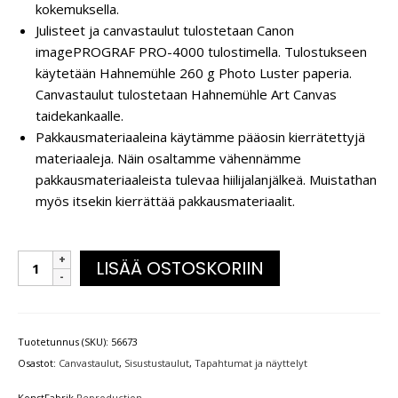
kokemuksella.
Julisteet ja canvastaulut tulostetaan Canon
imagePROGRAF PRO-4000 tulostimella. Tulostukseen
käytetään Hahnemühle 260 g Photo Luster paperia.
Canvastaulut tulostetaan Hahnemühle Art Canvas
taidekankaalle.
Pakkausmateriaaleina käytämme pääosin kierrätettyjä
materiaaleja. Näin osaltamme vähennämme
pakkausmateriaaleista tulevaa hiilijalanjälkeä. Muistathan
myös itsekin kierrättää pakkausmateriaalit.
LISÄÄ OSTOSKORIIN
Tuotetunnus (SKU):
56673
Osastot:
Canvastaulut
,
Sisustustaulut
,
Tapahtumat ja näyttelyt
KonstFabrik
Reproduction