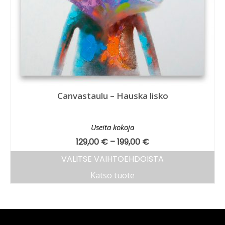
Canvastaulu – Hauska lisko
Useita kokoja
129,00
€
–
199,00
€
VALITSE VAIHTOEHDOISTA
Katso tuote