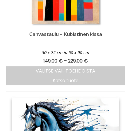
Canvastaulu – Kubistinen kissa
50 x 75 cm ja 60 x 90 cm
149,00
€
–
229,00
€
VALITSE VAIHTOEHDOISTA
Katso tuote