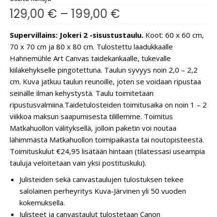
129,00
€
–
199,00
€
Supervillains: Jokeri 2 -sisustustaulu.
Koot: 60 x 60 cm,
70 x 70 cm ja 80 x 80 cm. Tulostettu laadukkaalle
Hahnemühle Art Canvas taidekankaalle, tukevalle
kiilakehykselle pingotettuna. Taulun syvyys noin 2,0 – 2,2
cm. Kuva jatkuu taulun reunoille, joten se voidaan ripustaa
seinälle ilman kehystystä. Taulu toimitetaan
ripustusvalmiina.
Taidetulosteiden toimitusaika on noin 1 – 2
viikkoa maksun saapumisesta tilillemme. Toimitus
Matkahuollon välityksellä, jolloin paketin voi noutaa
lähimmästä Matkahuollon toimipaikasta tai noutopisteestä.
Toimituskulut €24,95 lisätään hintaan (tilatessasi useampia
tauluja veloitetaan vain yksi postituskulu).
Julisteiden sekä canvastaulujen tulostuksen tekee
salolainen perheyritys Kuva-Järvinen yli 50 vuoden
kokemuksella.
Julisteet ja canvastaulut tulostetaan Canon