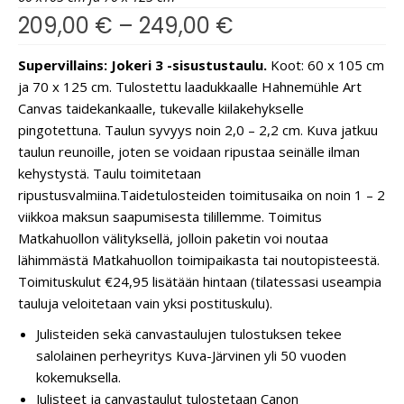
209,00
€
–
249,00
€
Supervillains: Jokeri 3 -sisustustaulu.
Koot: 60 x 105 cm
ja 70 x 125 cm. Tulostettu laadukkaalle Hahnemühle Art
Canvas taidekankaalle, tukevalle kiilakehykselle
pingotettuna. Taulun syvyys noin 2,0 – 2,2 cm. Kuva jatkuu
taulun reunoille, joten se voidaan ripustaa seinälle ilman
kehystystä. Taulu toimitetaan
ripustusvalmiina.
Taidetulosteiden toimitusaika on noin 1 – 2
viikkoa maksun saapumisesta tilillemme. Toimitus
Matkahuollon välityksellä, jolloin paketin voi noutaa
lähimmästä Matkahuollon toimipaikasta tai noutopisteestä.
Toimituskulut €24,95 lisätään hintaan (tilatessasi useampia
tauluja veloitetaan vain yksi postituskulu).
Julisteiden sekä canvastaulujen tulostuksen tekee
salolainen perheyritys Kuva-Järvinen yli 50 vuoden
kokemuksella.
Julisteet ja canvastaulut tulostetaan Canon