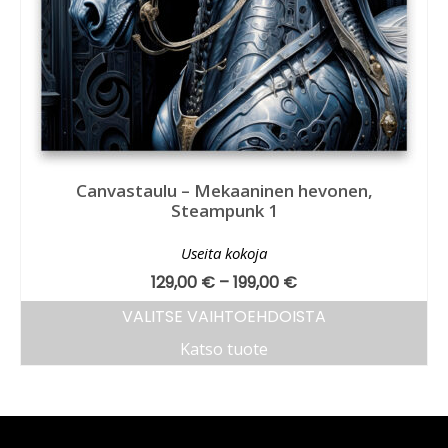
Canvastaulu – Mekaaninen hevonen,
Steampunk 1
Useita kokoja
129,00
€
–
199,00
€
VALITSE VAIHTOEHDOISTA
Katso tuote