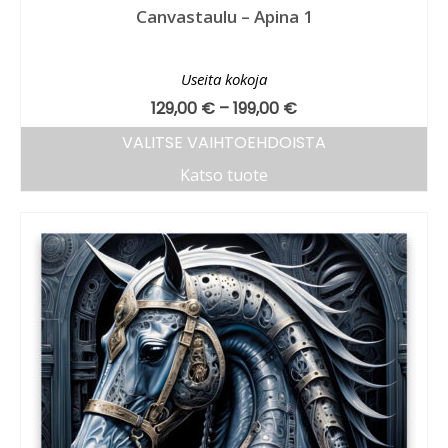
Canvastaulu – Apina 1
Useita kokoja
129,00
€
–
199,00
€
VALITSE VAIHTOEHDOISTA
Katso tuote