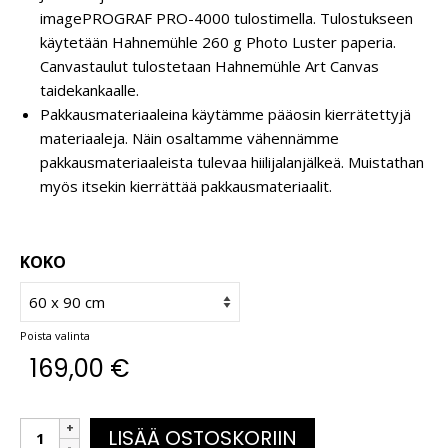
imagePROGRAF PRO-4000 tulostimella. Tulostukseen
käytetään Hahnemühle 260 g Photo Luster paperia.
Canvastaulut tulostetaan Hahnemühle Art Canvas
taidekankaalle.
Pakkausmateriaaleina käytämme pääosin kierrätettyjä
materiaaleja. Näin osaltamme vähennämme
pakkausmateriaaleista tulevaa hiilijalanjälkeä. Muistathan
myös itsekin kierrättää pakkausmateriaalit.
KOKO
Poista valinta
169,00
€
LISÄÄ OSTOSKORIIN