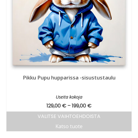
Pikku Pupu hupparissa -sisustustaulu
Useita kokoja
129,00
€
–
199,00
€
VALITSE VAIHTOEHDOISTA
Katso tuote