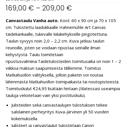
169,00
€
–
209,00
€
Canvastaulu Vanha auto.
Koot: 60 x 90 cm ja 70 x 105
cm. Tulostettu laadukkaalle Hahnemühle Art Canvas
taidekankaalle, tukevalle kiilakehykselle pingotettuna.
Taulun syvyys noin 2,0 – 2,2 cm. Kuva jatkuu taulun
reunoille, joten se voidaan ripustaa seinälle ilman
kehystystä. Taulu toimitetaan
ripustusvalmiina.
Taidetulosteiden toimitusaika on noin 1 – 2
viikkoa maksun saapumisesta tilillemme. Toimitus
Matkahuollon välityksellä, jolloin paketin voi noutaa
lähimmästä Matkahuollon toimipaikasta tai noutopisteestä.
Toimituskulut €24,95 lisätään hintaan (tilatessasi useampia
tauluja veloitetaan vain yksi postituskulu).
Julisteiden sekä canvastaulujen tulostuksen tekee
salolainen perheyritys Kuva-Järvinen yli 50 vuoden
kokemuksella.
Julisteet ja canvastaulut tulostetaan Canon