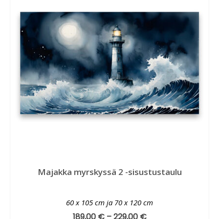
Majakka myrskyssä 2 -sisustustaulu
60 x 105 cm ja 70 x 120 cm
189,00
€
–
229,00
€