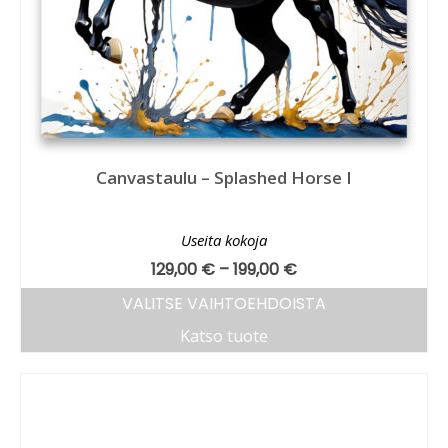
Canvastaulu – Splashed Horse I
Useita kokoja
129,00
€
–
199,00
€
VALITSE VAIHTOEHDOISTA
Katso tuote