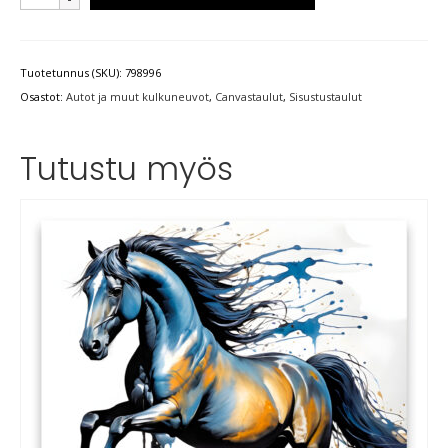
Tuotetunnus (SKU):
798996
Osastot:
Autot ja muut kulkuneuvot
,
Canvastaulut
,
Sisustustaulut
Tutustu myös