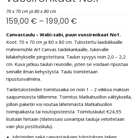
70 x 70 cm ja 80 x 80 cm
159,00
€
–
199,00
€
Canvastaulu – Wabi-sabi, puun vuosirenkaat No1.
Koot: 70 x 70 cm ja 80 x 80 cm. Tulostettu laadukkaalle
Hahnemühle Art Canvas taidekankaalle, tukevalle
kiilakehykselle pingotettuna. Taulun syvyys noin 2,0 – 2,2
cm. Kuva jatkuu taulun reunoille, joten se voidaan ripustaa
seinälle ilman kehystystä. Taulu toimitetaan
ripustusvalmiina.
Taidetulosteiden toimitusaika on noin 1 – 2 viikkoa maksun
saapumisesta tilillemme. Toimitus Matkahuollon välityksellä,
jolloin paketin voi noutaa lähimmästä Matkahuollon
toimipaikasta tai noutopisteestä. Toimituskulut €24,95
lisätään hintaan (tilatessasi useampia tauluja veloitetaan
vain yksi postituskulu).
Julisteiden sekä canvastaulujen tulostuksen tekee