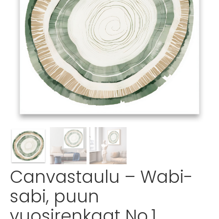
Canvastaulu – Wabi-
sabi, puun
vuosirenkaat No.1