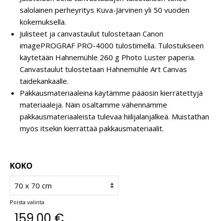
salolainen perheyritys Kuva-Järvinen yli 50 vuoden
kokemuksella.
Julisteet ja canvastaulut tulostetaan Canon
imagePROGRAF PRO-4000 tulostimella. Tulostukseen
käytetään Hahnemühle 260 g Photo Luster paperia.
Canvastaulut tulostetaan Hahnemühle Art Canvas
taidekankaalle.
Pakkausmateriaaleina käytämme pääosin kierrätettyjä
materiaaleja. Näin osaltamme vähennämme
pakkausmateriaaleista tulevaa hiilijalanjälkeä. Muistathan
myös itsekin kierrättää pakkausmateriaalit.
KOKO
Poista valinta
159,00
€