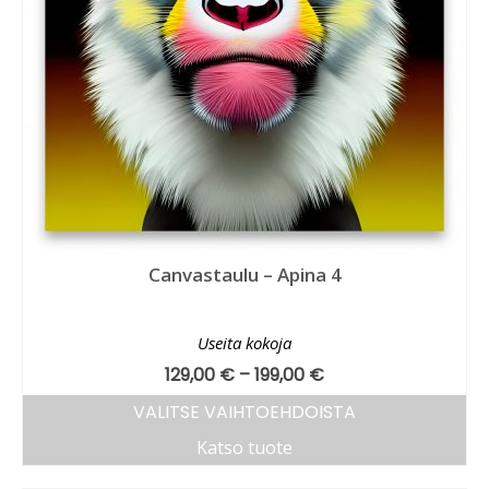
Canvastaulu – Apina 4
Useita kokoja
129,00
€
–
199,00
€
VALITSE VAIHTOEHDOISTA
Katso tuote