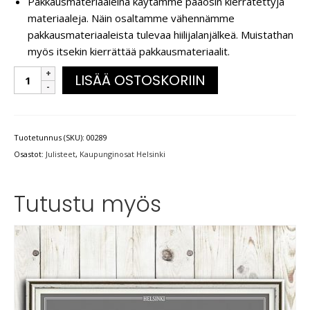
Pakkausmateriaaleina käytämme pääosin kierrätettyjä
materiaaleja. Näin osaltamme vähennämme
pakkausmateriaaleista tulevaa hiilijalanjälkeä. Muistathan
myös itsekin kierrättää pakkausmateriaalit.
LISÄÄ OSTOSKORIIN
Tuotetunnus (SKU):
00289
Osastot:
Julisteet
,
Kaupunginosat Helsinki
Tutustu myös