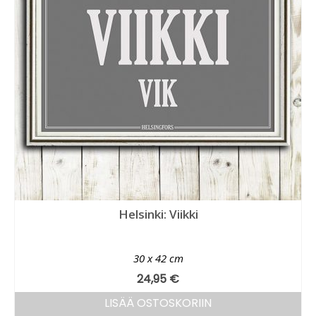
Helsinki: Viikki
30 x 42 cm
24,95
€
LISÄÄ OSTOSKORIIN