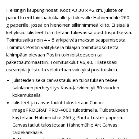
Helsingin kaupunginosat. Koot A3 30 x 42 cm. Juliste on
painettu erittäin laadukkaalle ja tukevalle Hahnemühle 260
g paperille, jossa on hienoinen silkinhimmeä kiilto. Ei sisällä
kehyksiä. Julisteet toimitetaan tukevassa postitusputkessa.
Toimitusaika noin 4 – 5 arkipäivää maksun saapumisesta.
Toimitus Postin välityksellä tilaajan toimitusosoitetta
lähimpään olevaan Postin toimipisteeseen tai
pakettiautomaattiin. Toimituskulut €6,90. Tilatessasi
useampia julisteita veloitetaan vain yksi postituskulu.
Julisteiden sekä canvastaulujen tulostuksen tekee
salolainen perheyritys Kuva-Järvinen yli 50 vuoden
kokemuksella.
Julisteet ja canvastaulut tulostetaan Canon
imagePROGRAF PRO-4000 tulostimella. Tulostukseen
käytetään Hahnemühle 260 g Photo Luster paperia.
Canvastaulut tulostetaan Hahnemühle Art Canvas
taidekankaalle.