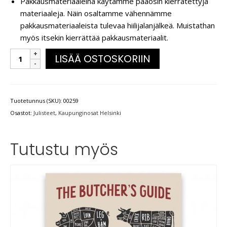
Pakkausmateriaaleina käytämme pääosin kierrätettyjä
materiaaleja. Näin osaltamme vähennämme
pakkausmateriaaleista tulevaa hiilijalanjälkeä. Muistathan
myös itsekin kierrättää pakkausmateriaalit.
LISÄÄ OSTOSKORIIN
Tuotetunnus (SKU):
00259
Osastot:
Julisteet
,
Kaupunginosat Helsinki
Tutustu myös