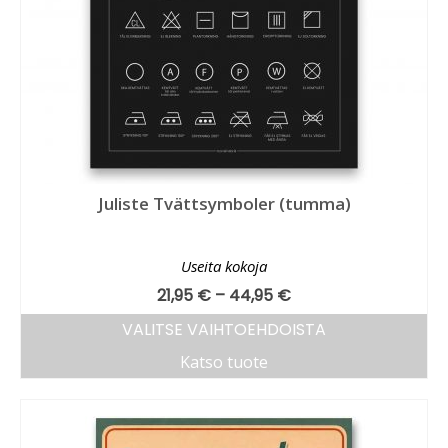
Juliste Tvättsymboler (tumma)
Useita kokoja
21,95
€
–
44,95
€
VALITSE VAIHTOEHDOISTA
Katso tuote