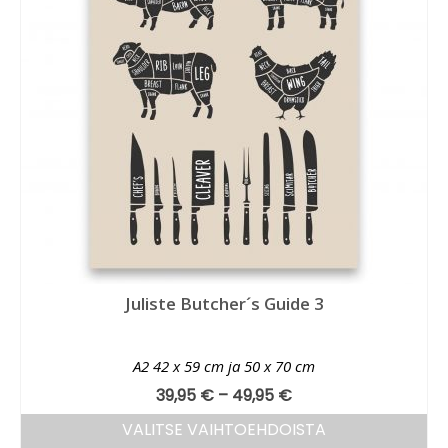
Juliste Butcher´s Guide 3
A2 42 x 59 cm ja 50 x 70 cm
39,95
€
–
49,95
€
VALITSE VAIHTOEHDOISTA