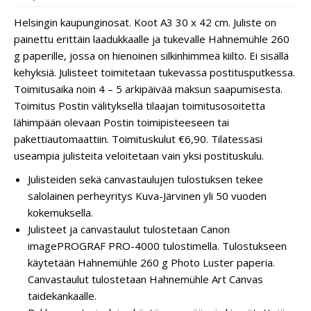
Helsingin kaupunginosat. Koot A3 30 x 42 cm. Juliste on
painettu erittäin laadukkaalle ja tukevalle Hahnemühle 260
g paperille, jossa on hienoinen silkinhimmeä kiilto. Ei sisällä
kehyksiä. Julisteet toimitetaan tukevassa postitusputkessa.
Toimitusaika noin 4 – 5 arkipäivää maksun saapumisesta.
Toimitus Postin välityksellä tilaajan toimitusosoitetta
lähimpään olevaan Postin toimipisteeseen tai
pakettiautomaattiin. Toimituskulut €6,90. Tilatessasi
useampia julisteita veloitetaan vain yksi postituskulu.
Julisteiden sekä canvastaulujen tulostuksen tekee
salolainen perheyritys Kuva-Järvinen yli 50 vuoden
kokemuksella.
Julisteet ja canvastaulut tulostetaan Canon
imagePROGRAF PRO-4000 tulostimella. Tulostukseen
käytetään Hahnemühle 260 g Photo Luster paperia.
Canvastaulut tulostetaan Hahnemühle Art Canvas
taidekankaalle.