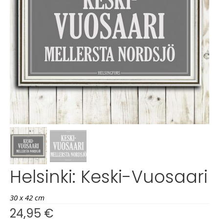
Helsinki: Keski-Vuosaari
30 x 42 cm
24,95
€