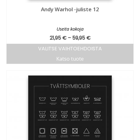
Andy Warhol -juliste 12
Useita kokoja
21,95
€
–
59,95
€
VALITSE VAIHTOEHDOISTA
Katso tuote