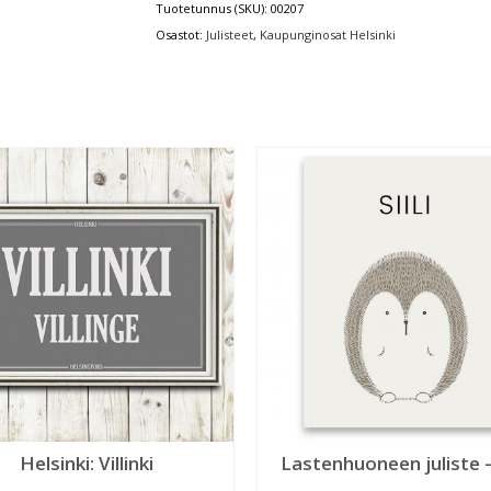
Tuotetunnus (SKU):
00207
Osastot:
Julisteet
,
Kaupunginosat Helsinki
Helsinki: Villinki
Lastenhuoneen juliste – 