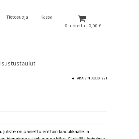
Tietosuoja
Kassa
0 tuotetta
0,00 €
isustustaulut
TAKAISIN
JULISTEET
uliste on painettu erittäin laadukkaalle ja
 hienoinen silkinhimmeä kiilto. Ei sisällä kehyksiä.