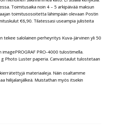
essa. Toimitusaika noin 4 – 5 arkipäivää maksun
ilaajan toimitusosoitetta lähimpään olevaan Postin
ituskulut €6,90. Tilatessasi useampia julisteita
n tekee salolainen perheyritys Kuva-Järvinen yli 50
anon imagePROGRAF PRO-4000 tulostimella.
 Photo Luster paperia. Canvastaulut tulostetaan
ierrätettyjä materiaaleja. Näin osaltamme
hiilijalanjälkeä. Muistathan myös itsekin