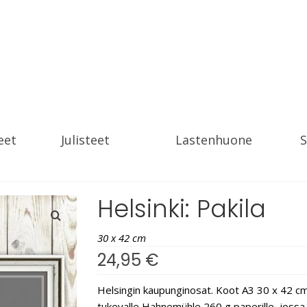
eet
Julisteet
Lastenhuone
S
Helsinki: Pakila
30 x 42 cm
24,95
€
Helsingin kaupunginosat. Koot A3 30 x 42 cm. J
tukevalle Hahnemühle 260 g paperille, jossa on