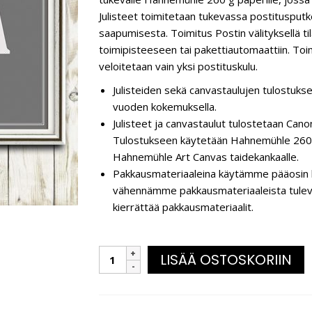
Julisteet toimitetaan tukevassa postitusputk
saapumisesta. Toimitus Postin välityksellä t
toimipisteeseen tai pakettiautomaattiin. Toim
veloitetaan vain yksi postituskulu.
Julisteiden sekä canvastaulujen tulostukse
vuoden kokemuksella.
Julisteet ja canvastaulut tulostetaan C
Tulostukseen käytetään Hahnemühle 260 g
Hahnemühle Art Canvas taidekankaalle.
Pakkausmateriaaleina käytämme pääosin k
vähennämme pakkausmateriaaleista tulevaa 
kierrättää pakkausmateriaalit.
LISÄÄ OSTOSKORIIN