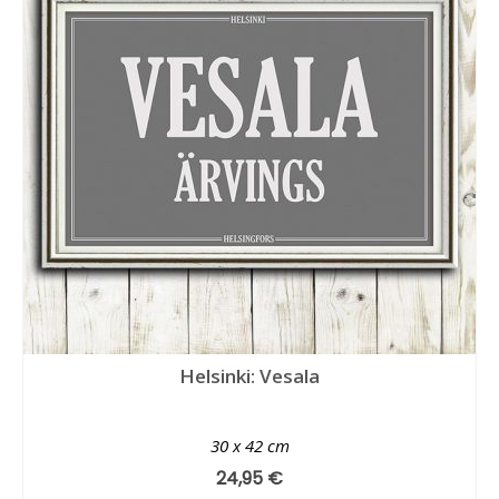
Helsinki: Vesala
30 x 42 cm
24,95
€