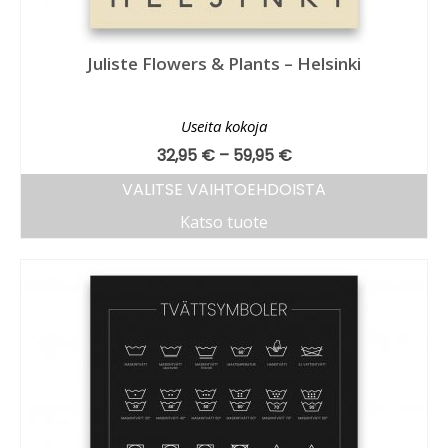
Juliste Flowers & Plants – Helsinki
Useita kokoja
32,95
€
–
59,95
€
VALITSE VAIHTOEHDOISTA
Katso tuote