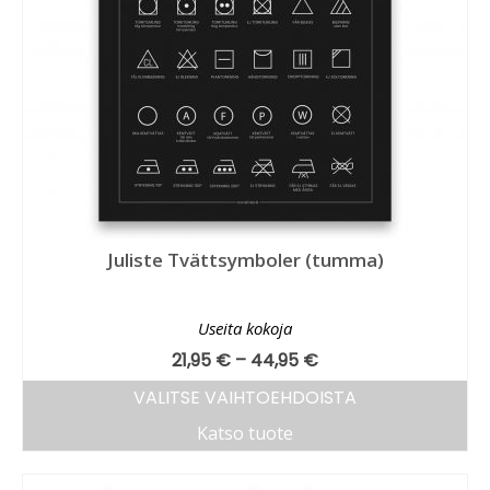
Juliste Tvättsymboler (tumma)
Useita kokoja
21,95
€
–
44,95
€
VALITSE VAIHTOEHDOISTA
Katso tuote