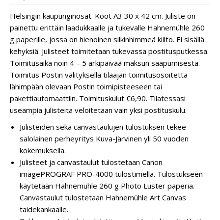
Helsingin kaupunginosat. Koot A3 30 x 42 cm. Juliste on
painettu erittäin laadukkaalle ja tukevalle Hahnemühle 260
g paperille, jossa on hienoinen silkinhimmeä kiilto. Ei sisällä
kehyksiä. Julisteet toimitetaan tukevassa postitusputkessa.
Toimitusaika noin 4 – 5 arkipäivää maksun saapumisesta.
Toimitus Postin välityksellä tilaajan toimitusosoitetta
lähimpään olevaan Postin toimipisteeseen tai
pakettiautomaattiin. Toimituskulut €6,90. Tilatessasi
useampia julisteita veloitetaan vain yksi postituskulu.
Julisteiden sekä canvastaulujen tulostuksen tekee
salolainen perheyritys Kuva-Järvinen yli 50 vuoden
kokemuksella.
Julisteet ja canvastaulut tulostetaan Canon
imagePROGRAF PRO-4000 tulostimella. Tulostukseen
käytetään Hahnemühle 260 g Photo Luster paperia.
Canvastaulut tulostetaan Hahnemühle Art Canvas
taidekankaalle.