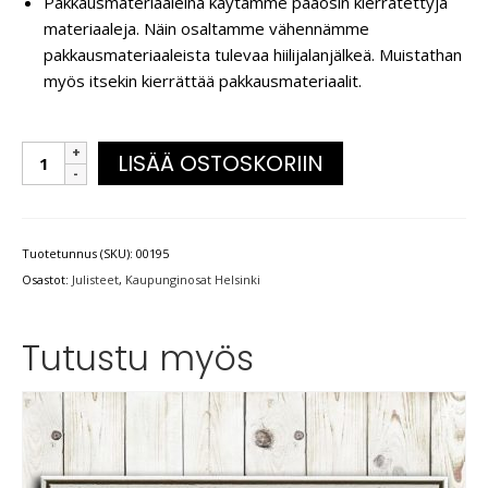
Pakkausmateriaaleina käytämme pääosin kierrätettyjä
materiaaleja. Näin osaltamme vähennämme
pakkausmateriaaleista tulevaa hiilijalanjälkeä. Muistathan
myös itsekin kierrättää pakkausmateriaalit.
LISÄÄ OSTOSKORIIN
Tuotetunnus (SKU):
00195
Osastot:
Julisteet
,
Kaupunginosat Helsinki
Tutustu myös