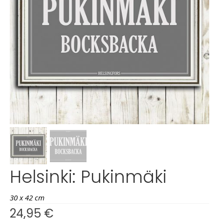
Helsinki: Pukinmäki
30 x 42 cm
24,95
€