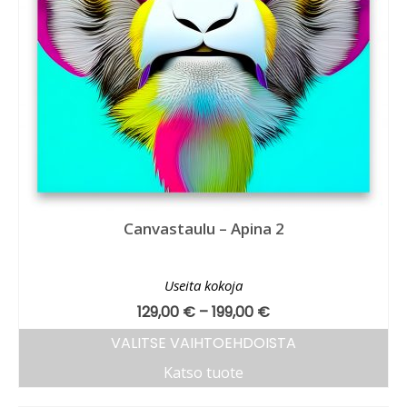
Canvastaulu – Apina 2
Useita kokoja
129,00
€
–
199,00
€
VALITSE VAIHTOEHDOISTA
Katso tuote