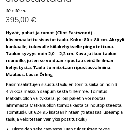
80 x 80 cm
395,00
€
Hyvät, pahat ja rumat (Clint Eastwood) -
käsinmaalattu sisustustaulu. Koko: 80 x 80 cm. Akryyli
kankaalle, tukevalle kiilakehykselle pingotettuna.
Taulun syvyys noin 2,0 – 2,2 cm. Kuva jatkuu taulun
reunoille, joten se voidaan ripustaa seinälle ilman
kehystystä. Taulu toimitetaan ripustusvalmiina.
Maalaus: Lasse Örling
Käsinmaalattujen sisustustaulujen toimitusaika on noin 3 –
4 viikkoa maksun saapumisesta tilillemme. Toimitus
Matkahuollon välityksellä, jolloin paketin voi noutaa
lähimmästä Matkahuollon toimipaikasta tai noutopisteestä.
Toimituskulut €24,95 lisätään hintaan (tilatessasi useampia
tauluja veloitetaan vain yksi postituskulu).
Julisteiden sekä canvastaulujen tulostuksen tekee