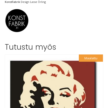
KonstFabrik
Design Lasse Örling
Tutustu myös
Maalattu