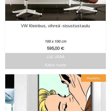
VW Kleinbus, vihreä -sisustustaulu
100 x 100 cm
595,00
€
LUE LISÄÄ
Katso tuote
Maalattu