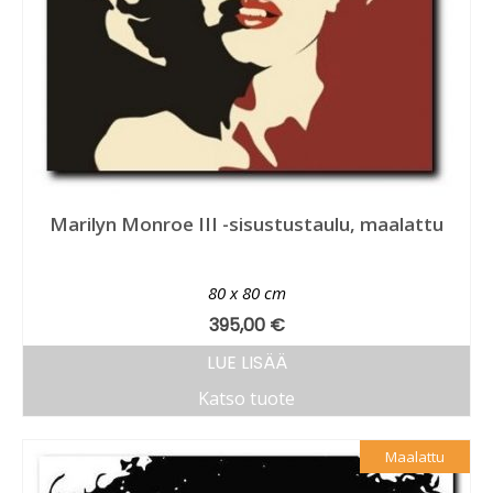
Marilyn Monroe III -sisustustaulu, maalattu
80 x 80 cm
395,00
€
LUE LISÄÄ
Katso tuote
Maalattu