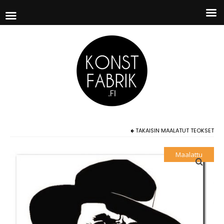
TAKAISIN
MAALATUT TEOKSET
Maalattu