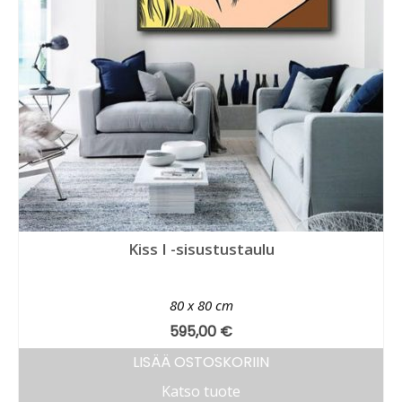
Kiss I -sisustustaulu
80 x 80 cm
595,00
€
LISÄÄ OSTOSKORIIN
Katso tuote