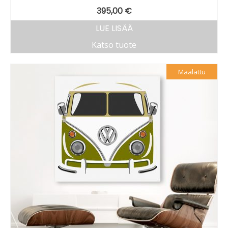
395,00
€
LUE LISÄÄ
Katso tuote
Maalattu