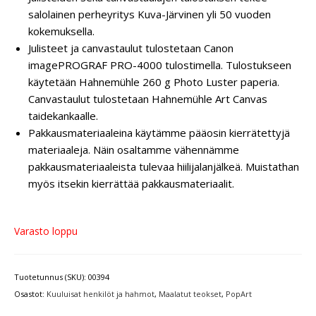
salolainen perheyritys Kuva-Järvinen yli 50 vuoden
kokemuksella.
Julisteet ja canvastaulut tulostetaan Canon
imagePROGRAF PRO-4000 tulostimella. Tulostukseen
käytetään Hahnemühle 260 g Photo Luster paperia.
Canvastaulut tulostetaan Hahnemühle Art Canvas
taidekankaalle.
Pakkausmateriaaleina käytämme pääosin kierrätettyjä
materiaaleja. Näin osaltamme vähennämme
pakkausmateriaaleista tulevaa hiilijalanjälkeä. Muistathan
myös itsekin kierrättää pakkausmateriaalit.
Varasto loppu
Tuotetunnus (SKU):
00394
Osastot:
Kuuluisat henkilöt ja hahmot
,
Maalatut teokset
,
PopArt