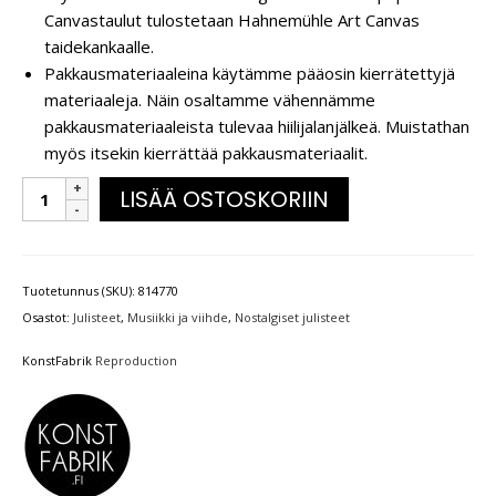
Canvastaulut tulostetaan Hahnemühle Art Canvas
taidekankaalle.
Pakkausmateriaaleina käytämme pääosin kierrätettyjä
materiaaleja. Näin osaltamme vähennämme
pakkausmateriaaleista tulevaa hiilijalanjälkeä. Muistathan
myös itsekin kierrättää pakkausmateriaalit.
LISÄÄ OSTOSKORIIN
Tuotetunnus (SKU):
814770
Osastot:
Julisteet
,
Musiikki ja viihde
,
Nostalgiset julisteet
KonstFabrik
Reproduction