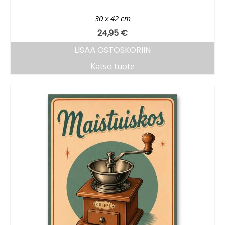
30 x 42 cm
24,95
€
LISÄÄ OSTOSKORIIN
Katso tuote