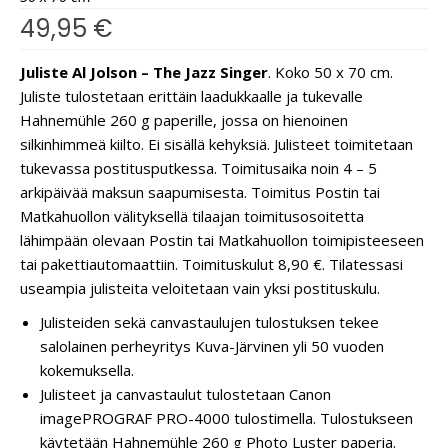
49,95
€
Juliste Al Jolson – The Jazz Singer
. Koko 50 x 70 cm.
Juliste tulostetaan erittäin laadukkaalle ja tukevalle
Hahnemühle 260 g paperille, jossa on hienoinen
silkinhimmeä kiilto. Ei sisällä kehyksiä. Julisteet toimitetaan
tukevassa postitusputkessa. Toimitusaika noin 4 – 5
arkipäivää maksun saapumisesta. Toimitus Postin tai
Matkahuollon välityksellä tilaajan toimitusosoitetta
lähimpään olevaan Postin tai Matkahuollon toimipisteeseen
tai pakettiautomaattiin. Toimituskulut 8,90 €. Tilatessasi
useampia julisteita veloitetaan vain yksi postituskulu.
Julisteiden sekä canvastaulujen tulostuksen tekee
salolainen perheyritys Kuva-Järvinen yli 50 vuoden
kokemuksella.
Julisteet ja canvastaulut tulostetaan Canon
imagePROGRAF PRO-4000 tulostimella. Tulostukseen
käytetään Hahnemühle 260 g Photo Luster paperia.