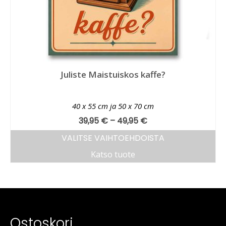
Juliste Maistuiskos kaffe?
40 x 55 cm ja 50 x 70 cm
39,95
€
–
49,95
€
VALITSE VAIHTOEHDOISTA
Katso tuote
Ostoskori