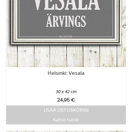
Helsinki: Vesala
30 x 42 cm
24,95
€
LISÄÄ OSTOSKORIIN
Katso tuote