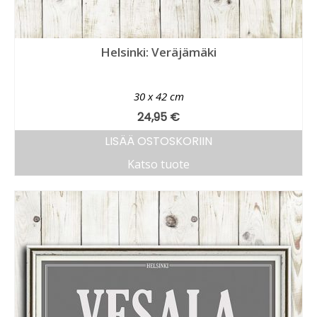
Helsinki: Veräjämäki
30 x 42 cm
24,95
€
LISÄÄ OSTOSKORIIN
Katso tuote