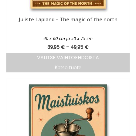
Juliste Lapland – The magic of the north
40 x 60 cm ja 50 x 75 cm
39,95
€
–
49,95
€
VALITSE VAIHTOEHDOISTA
Katso tuote