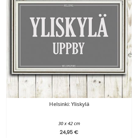
Helsinki: Yliskylä
30 x 42 cm
24,95
€