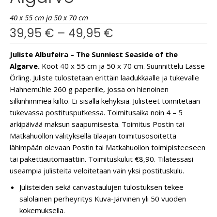
40 x 55 cm ja 50 x 70 cm
39,95
€
–
49,95
€
Juliste Albufeira – The Sunniest Seaside of the
Algarve.
Koot 40 x 55 cm ja 50 x 70 cm. Suunnittelu Lasse
Örling. Juliste tulostetaan erittäin laadukkaalle ja tukevalle
Hahnemühle 260 g paperille, jossa on hienoinen
silkinhimmeä kiilto. Ei sisällä kehyksiä. Julisteet toimitetaan
tukevassa postitusputkessa. Toimitusaika noin 4 – 5
arkipäivää maksun saapumisesta. Toimitus Postin tai
Matkahuollon välityksellä tilaajan toimitusosoitetta
lähimpään olevaan Postin tai Matkahuollon toimipisteeseen
tai pakettiautomaattiin. Toimituskulut €8,90. Tilatessasi
useampia julisteita veloitetaan vain yksi postituskulu.
Julisteiden sekä canvastaulujen tulostuksen tekee
salolainen perheyritys Kuva-Järvinen yli 50 vuoden
kokemuksella.