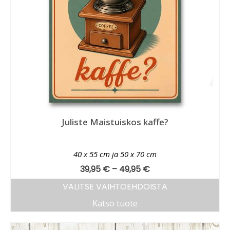
Juliste Maistuiskos kaffe?
40 x 55 cm ja 50 x 70 cm
39,95
€
–
49,95
€
VALITSE VAIHTOEHDOISTA
Katso tuote