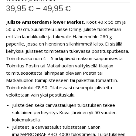
39,95
€
–
49,95
€
Juliste Amsterdam Flower Market.
Koot 40 x 55 cm ja
50 x 70 cm. Suunnittelu Lasse Örling. Juliste tulostetaan
erittäin laadukkaalle ja tukevalle Hahnemühle 260 g
paperille, jossa on hienoinen silkinhimmeä kiilto. Ei sisällä
kehyksiä. Julisteet toimitetaan tukevassa postitusputkessa.
Toimitusaika noin 4 – 5 arkipäivää maksun saapumisesta.
Toimitus Postin tai Matkahuollon välityksellä tilaajan
toimitusosoitetta lähimpään olevaan Postin tai
Matkahuollon toimipisteeseen tai pakettiautomaattiin.
Toimituskulut €8,90. Tilatessasi useampia julisteita
veloitetaan vain yksi postituskulu.
Julisteiden sekä canvastaulujen tulostuksen tekee
salolainen perheyritys Kuva-Järvinen yli 50 vuoden
kokemuksella.
Julisteet ja canvastaulut tulostetaan Canon
imagePROGRAF PRO-4000 tulostimella. Tulostukseen