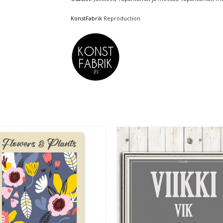
KonstFabrik
Reproduction