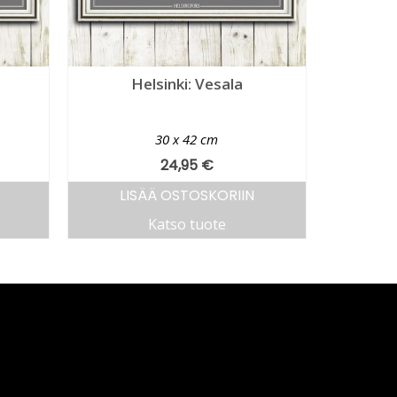
Helsinki: Vesala
30 x 42 cm
24,95
€
LISÄÄ OSTOSKORIIN
Katso tuote