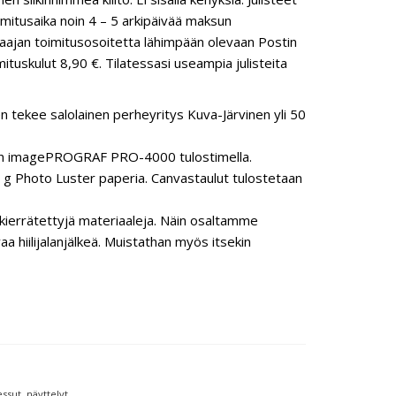
mitusaika noin 4 – 5 arkipäivää maksun
ilaajan toimitusosoitetta lähimpään olevaan Postin
ituskulut 8,90 €. Tilatessasi useampia julisteita
n tekee salolainen perheyritys Kuva-Järvinen yli 50
anon imagePROGRAF PRO-4000 tulostimella.
 Photo Luster paperia. Canvastaulut tulostetaan
ierrätettyjä materiaaleja. Näin osaltamme
hiilijalanjälkeä. Muistathan myös itsekin
sut, näyttelyt