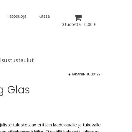
Tietosuoja
Kassa
0 tuotetta
0,00 €
isustustaulut
TAKAISIN
JULISTEET
g Glas
uliste tulostetaan erittäin laadukkaalle ja tukevalle
 silkinhimmeä kiilto. Ei sisällä kehyksiä. Julisteet