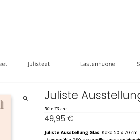
eet
Julisteet
Lastenhuone
S
Juliste Ausstellun
50 x 70 cm
49,95
€
Juliste Ausstellung Glas
. Koko 50 x 70 cm. J
Hahnemühle 260 g paperille, jossa on hienoinen