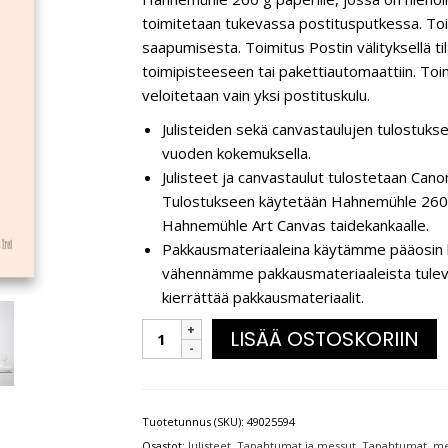
toimitetaan tukevassa postitusputkessa. Toi
saapumisesta. Toimitus Postin välityksellä t
toimipisteeseen tai pakettiautomaattiin. Toim
veloitetaan vain yksi postituskulu.
Julisteiden sekä canvastaulujen tulostukse
vuoden kokemuksella.
Julisteet ja canvastaulut tulostetaan C
Tulostukseen käytetään Hahnemühle 260 g
Hahnemühle Art Canvas taidekankaalle.
Pakkausmateriaaleina käytämme pääosin k
vähennämme pakkausmateriaaleista tulevaa 
kierrättää pakkausmateriaalit.
LISÄÄ OSTOSKORIIN
Tuotetunnus (SKU):
49025594
Osastot:
Julisteet
,
Tapahtumat ja messut
,
Tapahtumat, mes