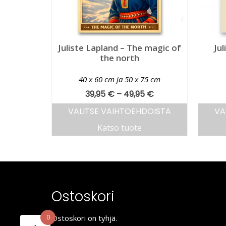
Juliste Lapland – The magic of
Jul
the north
40 x 60 cm ja 50 x 75 cm
39,95
€
–
49,95
€
VALITSE VAIHTOEHDOISTA
VA
Katso tuote
Ostoskori
Ostoskori on tyhjä.
0