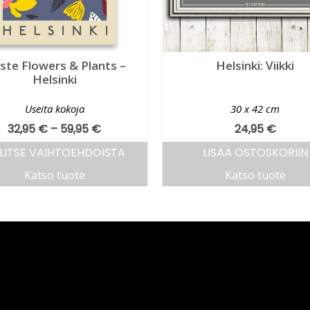
iste Flowers & Plants –
Helsinki: Viikki
Helsinki
Useita kokoja
30 x 42 cm
32,95
€
–
59,95
€
24,95
€
LITSE VAIHTOEHDOISTA
LISÄÄ OSTOSKORIIN
Katso tuote
Katso tuote