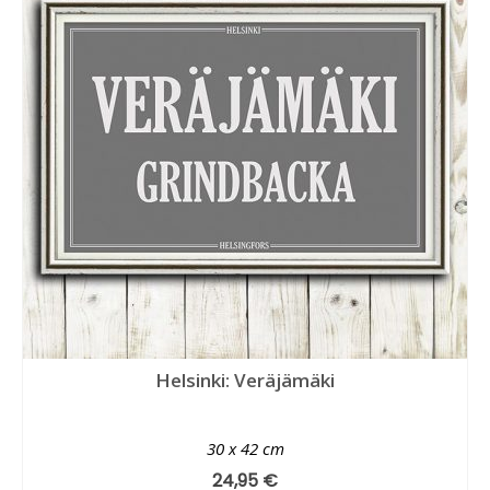
Helsinki: Veräjämäki
30 x 42 cm
24,95
€