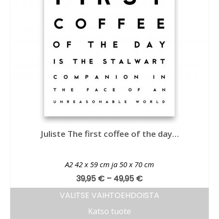
Juliste The first coffee of the day…
A2 42 x 59 cm ja 50 x 70 cm
39,95
€
–
49,95
€
VALITSE VAIHTOEHDOISTA
Katso tuote