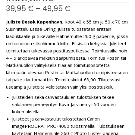
39,95
€
–
49,95
€
Juliste Besøk Køpenhavn.
Koot 40 x 55 cm ja 50 x 70 cm.
Suunnittelu Lasse Örling. Juliste tulostetaan erittäin
laadukkaalle ja tukevalle Hahnemühle 260 g paperille, jossa
on hienoinen silkinhimmeä kiilto. Ei sisällä kehyksiä. Julisteet
toimitetaan tukevassa postitusputkessa. Toimitusaika noin
4 – 5 arkipäivää maksun saapumisesta. Toimitus Postin tai
Matkahuollon välityksellä tilaajan toimitusosoitetta
lähimpään olevaan Postin tai Matkahuollon toimipisteeseen
tai pakettiautomaattiin. Toimituskulut €8,90. Tilatessasi
useampia julisteita veloitetaan vain yksi postituskulu.
Julisteiden sekä canvastaulujen tulostuksen tekee
salolainen perheyritys Kuva-Järvinen yli 50 vuoden
kokemuksella.
Julisteet ja canvastaulut tulostetaan Canon
imagePROGRAF PRO-4000 tulostimella. Tulostukseen
käytetään Hahnemühle 260 g Photo Luster paperia.