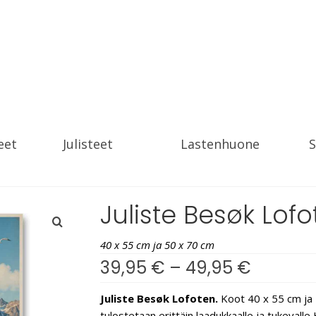
eet
Julisteet
Lastenhuone
S
Juliste Besøk Lof
40 x 55 cm ja 50 x 70 cm
39,95
€
–
49,95
€
Juliste Besøk Lofoten.
Koot 40 x 55 cm ja 5
tulostetaan erittäin laadukkaalle ja tukevall