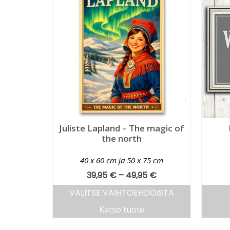
Juliste Lapland – The magic of
the north
40 x 60 cm ja 50 x 75 cm
39,95
€
–
49,95
€
VALITSE VAIHTOEHDOISTA
Katso tuote