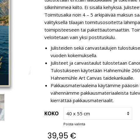
silkinhimmeä kiilto. Ei sisällä kehyksiä. Juli
Toimitusaika noin 4 – 5 arkipäivää maksun s
välityksellä tilaajan toimitusosoitetta lähim
toimipisteeseen tai pakettiautomaattiin. Toim
veloitetaan vain yksi postituskulu.
Julisteiden sekä canvastaulujen tulostukse
vuoden kokemuksella.
Julisteet ja canvastaulut tulostetaan C
Tulostukseen käytetään Hahnemühle 260 g
Hahnemühle Art Canvas taidekankaalle.
Pakkausmateriaaleina käytämme pääosin k
vähennämme pakkausmateriaaleista tulevaa 
kierrättää pakkausmateriaalit.
KOKO
Poista valinta
39,95
€