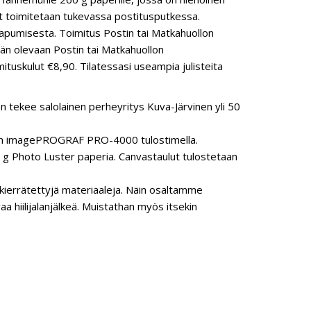
steet toimitetaan tukevassa postitusputkessa.
aapumisesta. Toimitus Postin tai Matkahuollon
pään olevaan Postin tai Matkahuollon
ituskulut €8,90. Tilatessasi useampia julisteita
n tekee salolainen perheyritys Kuva-Järvinen yli 50
anon imagePROGRAF PRO-4000 tulostimella.
 Photo Luster paperia. Canvastaulut tulostetaan
ierrätettyjä materiaaleja. Näin osaltamme
hiilijalanjälkeä. Muistathan myös itsekin