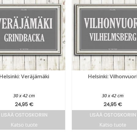
Helsinki: Veräjämäki
Helsinki: Vilhonvuor
30 x 42 cm
30 x 42 cm
24,95
€
24,95
€
LISÄÄ OSTOSKORIIN
LISÄÄ OSTOSKORIIN
Katso tuote
Katso tuote