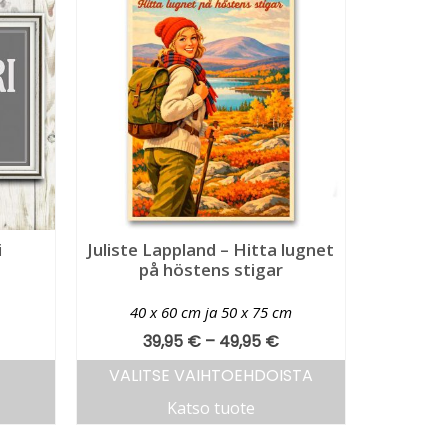
i
Juliste Lappland – Hitta lugnet
på höstens stigar
40 x 60 cm ja 50 x 75 cm
39,95
€
–
49,95
€
VALITSE VAIHTOEHDOISTA
Katso tuote