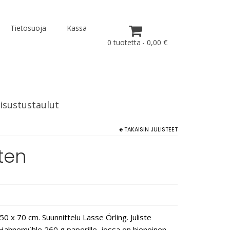
Tietosuoja
Kassa
0 tuotetta
0,00 €
isustustaulut
TAKAISIN
JULISTEET
oten
0 x 70 cm. Suunnittelu Lasse Örling. Juliste
e Hahnemühle 260 g paperille, jossa on hienoinen