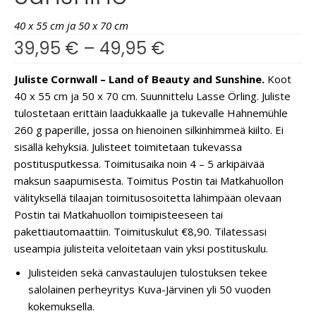
40 x 55 cm ja 50 x 70 cm
39,95
€
–
49,95
€
Juliste Cornwall – Land of Beauty and Sunshine.
Koot
40 x 55 cm ja 50 x 70 cm. Suunnittelu Lasse Örling. Juliste
tulostetaan erittäin laadukkaalle ja tukevalle Hahnemühle
260 g paperille, jossa on hienoinen silkinhimmeä kiilto. Ei
sisällä kehyksiä. Julisteet toimitetaan tukevassa
postitusputkessa. Toimitusaika noin 4 – 5 arkipäivää
maksun saapumisesta. Toimitus Postin tai Matkahuollon
välityksellä tilaajan toimitusosoitetta lähimpään olevaan
Postin tai Matkahuollon toimipisteeseen tai
pakettiautomaattiin. Toimituskulut €8,90. Tilatessasi
useampia julisteita veloitetaan vain yksi postituskulu.
Julisteiden sekä canvastaulujen tulostuksen tekee
salolainen perheyritys Kuva-Järvinen yli 50 vuoden
kokemuksella.