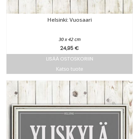
Helsinki: Vuosaari
30 x 42 cm
24,95
€
LISÄÄ OSTOSKORIIN
Katso tuote