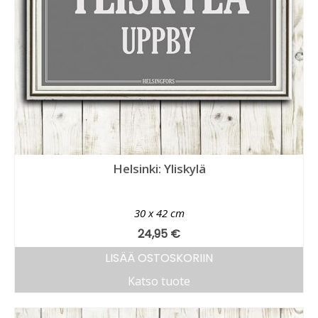
Helsinki: Yliskylä
30 x 42 cm
24,95
€
LISÄÄ OSTOSKORIIN
Katso tuote