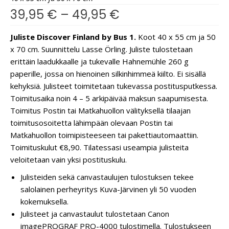
39,95
€
–
49,95
€
Juliste Discover Finland by Bus 1.
Koot 40 x 55 cm ja 50
x 70 cm. Suunnittelu Lasse Örling. Juliste tulostetaan
erittäin laadukkaalle ja tukevalle Hahnemühle 260 g
paperille, jossa on hienoinen silkinhimmeä kiilto. Ei sisällä
kehyksiä. Julisteet toimitetaan tukevassa postitusputkessa.
Toimitusaika noin 4 – 5 arkipäivää maksun saapumisesta.
Toimitus Postin tai Matkahuollon välityksellä tilaajan
toimitusosoitetta lähimpään olevaan Postin tai
Matkahuollon toimipisteeseen tai pakettiautomaattiin.
Toimituskulut €8,90. Tilatessasi useampia julisteita
veloitetaan vain yksi postituskulu.
Julisteiden sekä canvastaulujen tulostuksen tekee
salolainen perheyritys Kuva-Järvinen yli 50 vuoden
kokemuksella.
Julisteet ja canvastaulut tulostetaan Canon
imagePROGRAF PRO-4000 tulostimella. Tulostukseen