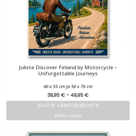
Juliste Discover Finland by Motorcycle –
Unforgettable Journeys
40 x 55 cm ja 50 x 70 cm
39,95
€
–
49,95
€
VALITSE VAIHTOEHDOISTA
Katso tuote