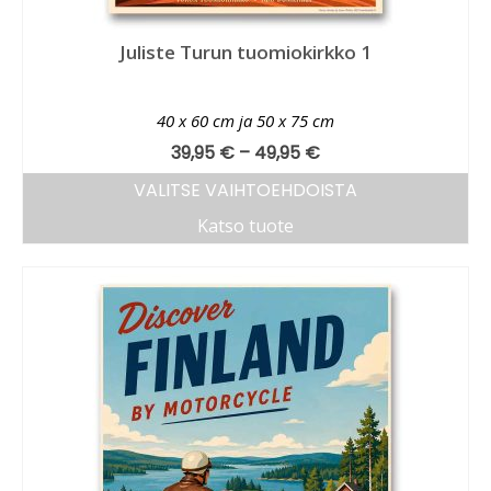
Juliste Turun tuomiokirkko 1
40 x 60 cm ja 50 x 75 cm
39,95
€
–
49,95
€
VALITSE VAIHTOEHDOISTA
Katso tuote