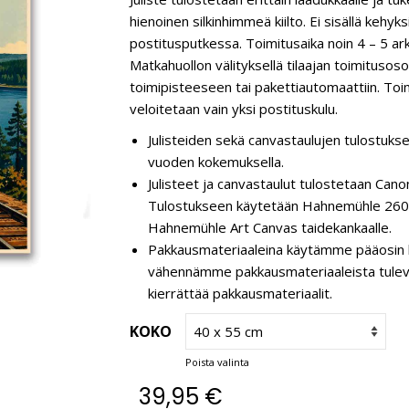
hienoinen silkinhimmeä kiilto. Ei sisällä kehyk
postitusputkessa. Toimitusaika noin 4 – 5 ar
Matkahuollon välityksellä tilaajan toimitusos
toimipisteeseen tai pakettiautomaattiin. Toim
veloitetaan vain yksi postituskulu.
Julisteiden sekä canvastaulujen tulostukse
vuoden kokemuksella.
Julisteet ja canvastaulut tulostetaan C
Tulostukseen käytetään Hahnemühle 260 g
Hahnemühle Art Canvas taidekankaalle.
Pakkausmateriaaleina käytämme pääosin k
vähennämme pakkausmateriaaleista tulevaa 
kierrättää pakkausmateriaalit.
KOKO
Poista valinta
39,95
€