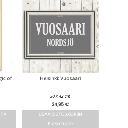
gic of
Helsinki: Vuosaari
m
30 x 42 cm
24,95
€
STA
LISÄÄ OSTOSKORIIN
Katso tuote