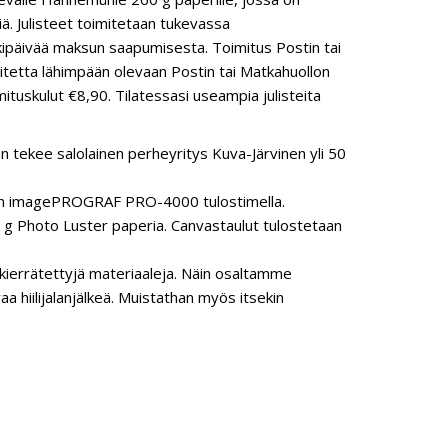
siä. Julisteet toimitetaan tukevassa
kipäivää maksun saapumisesta. Toimitus Postin tai
oitetta lähimpään olevaan Postin tai Matkahuollon
ituskulut €8,90. Tilatessasi useampia julisteita
n tekee salolainen perheyritys Kuva-Järvinen yli 50
anon imagePROGRAF PRO-4000 tulostimella.
 Photo Luster paperia. Canvastaulut tulostetaan
ierrätettyjä materiaaleja. Näin osaltamme
hiilijalanjälkeä. Muistathan myös itsekin