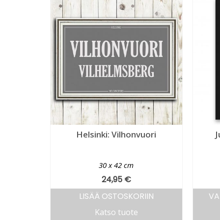
Helsinki: Vilhonvuori
J
30 x 42 cm
24,95
€
LISÄÄ OSTOSKORIIN
VA
Katso tuote