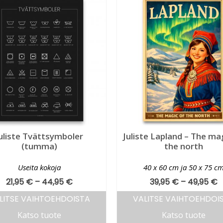
uliste Tvättsymboler
Juliste Lapland – The ma
(tumma)
the north
Useita kokoja
40 x 60 cm ja 50 x 75 c
21,95
€
–
44,95
€
39,95
€
–
49,95
€
LITSE VAIHTOEHDOISTA
VALITSE VAIHTOEHDOI
Katso tuote
Katso tuote