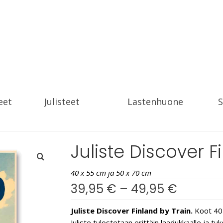
eet
Julisteet
Lastenhuone
S
Juliste Discover F
40 x 55 cm ja 50 x 70 cm
39,95
€
–
49,95
€
Juliste Discover Finland by Train.
Koot 40 
Juliste tulostetaan erittäin laadukkaalle ja t