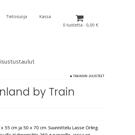
Tietosuoja
Kassa
0 tuotetta
0,00 €
isustustaulut
TAKAISIN
JULISTEET
inland by Train
x 55 cm ja 50 x 70 cm. Suunnittelu Lasse Örling.
ukevalle Hahnemühle 260 g paperille, jossa on