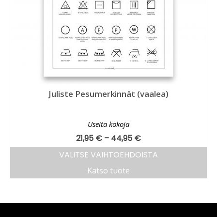
Juliste Pesumerkinnät (vaalea)
Useita kokoja
21,95
€
–
44,95
€
VALITSE VAIHTOEHDOISTA
Katso tuote