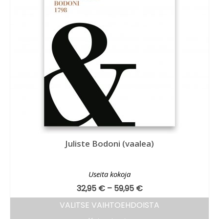
Juliste Bodoni (vaalea)
Useita kokoja
32,95
€
–
59,95
€
VALITSE VAIHTOEHDOISTA