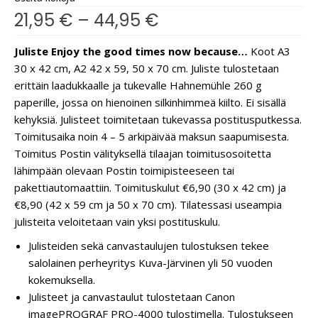
21,95
€
–
44,95
€
Juliste Enjoy the good times now because…
Koot A3
30 x 42 cm, A2 42 x 59, 50 x 70 cm. Juliste tulostetaan
erittäin laadukkaalle ja tukevalle Hahnemühle 260 g
paperille, jossa on hienoinen silkinhimmeä kiilto. Ei sisällä
kehyksiä. Julisteet toimitetaan tukevassa postitusputkessa.
Toimitusaika noin 4 – 5 arkipäivää maksun saapumisesta.
Toimitus Postin välityksellä tilaajan toimitusosoitetta
lähimpään olevaan Postin toimipisteeseen tai
pakettiautomaattiin. Toimituskulut €6,90 (30 x 42 cm) ja
€8,90 (42 x 59 cm ja 50 x 70 cm). Tilatessasi useampia
julisteita veloitetaan vain yksi postituskulu.
Julisteiden sekä canvastaulujen tulostuksen tekee
salolainen perheyritys Kuva-Järvinen yli 50 vuoden
kokemuksella.
Julisteet ja canvastaulut tulostetaan Canon
imagePROGRAF PRO-4000 tulostimella. Tulostukseen