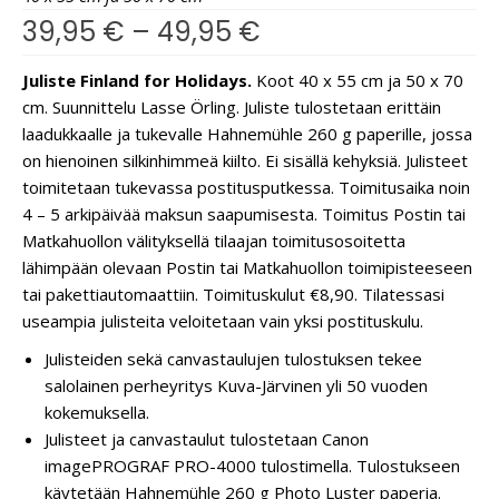
39,95
€
–
49,95
€
Juliste Finland for Holidays.
Koot 40 x 55 cm ja 50 x 70
cm. Suunnittelu Lasse Örling. Juliste tulostetaan erittäin
laadukkaalle ja tukevalle Hahnemühle 260 g paperille, jossa
on hienoinen silkinhimmeä kiilto. Ei sisällä kehyksiä. Julisteet
toimitetaan tukevassa postitusputkessa. Toimitusaika noin
4 – 5 arkipäivää maksun saapumisesta. Toimitus Postin tai
Matkahuollon välityksellä tilaajan toimitusosoitetta
lähimpään olevaan Postin tai Matkahuollon toimipisteeseen
tai pakettiautomaattiin. Toimituskulut €8,90. Tilatessasi
useampia julisteita veloitetaan vain yksi postituskulu.
Julisteiden sekä canvastaulujen tulostuksen tekee
salolainen perheyritys Kuva-Järvinen yli 50 vuoden
kokemuksella.
Julisteet ja canvastaulut tulostetaan Canon
imagePROGRAF PRO-4000 tulostimella. Tulostukseen
käytetään Hahnemühle 260 g Photo Luster paperia.