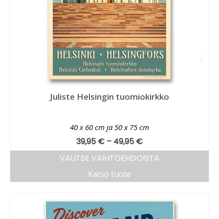
Juliste Helsingin tuomiokirkko
40 x 60 cm ja 50 x 75 cm
39,95
€
–
49,95
€
VALITSE VAIHTOEHDOISTA
Katso tuote