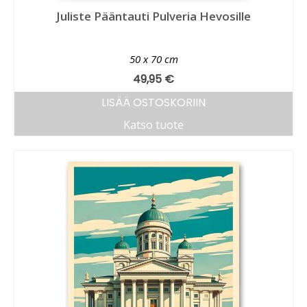
Juliste Pääntauti Pulveria Hevosille
50 x 70 cm
49,95
€
LISÄÄ OSTOSKORIIN
Katso tuote