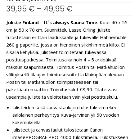
39,95
€
–
49,95
€
Juliste Finland – It´s always Sauna Time.
Koot 40 x 55
cm ja 50 x 70 cm. Suunnittelu Lasse Örling. Juliste
tulostetaan erittäin laadukkaalle ja tukevalle Hahnemühle
260 g paperille, jossa on hienoinen silkinhimmeä kiilto. Ei
sisällä kehyksiä. Julisteet toimitetaan tukevassa
postitusputkessa. Toimitusaika noin 4 – 5 arkipäivää
maksun saapumisesta. Toimitus Postin tai Matkahuollon
välityksellä tilaajan toimitusosoitetta lähimpään olevaan
Postin tai Matkahuollon toimipisteeseen tai
pakettiautomaattiin. Toimituskulut €8,90. Tilatessasi
useampia julisteita veloitetaan vain yksi postituskulu.
Julisteiden sekä canvastaulujen tulostuksen tekee
salolainen perheyritys Kuva-Järvinen yli 50 vuoden
kokemuksella.
Julisteet ja canvastaulut tulostetaan Canon
imagePROGRAF PRO-4000 tulostimella. Tulostukseen