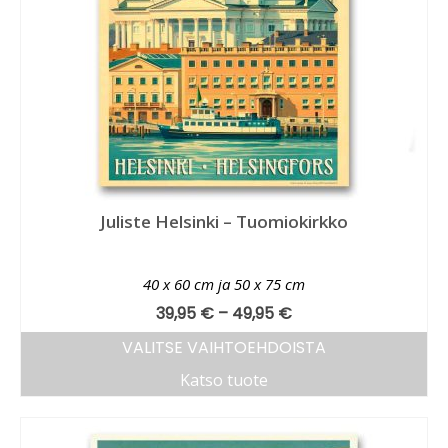
Juliste Helsinki – Tuomiokirkko
40 x 60 cm ja 50 x 75 cm
39,95
€
–
49,95
€
VALITSE VAIHTOEHDOISTA
Katso tuote