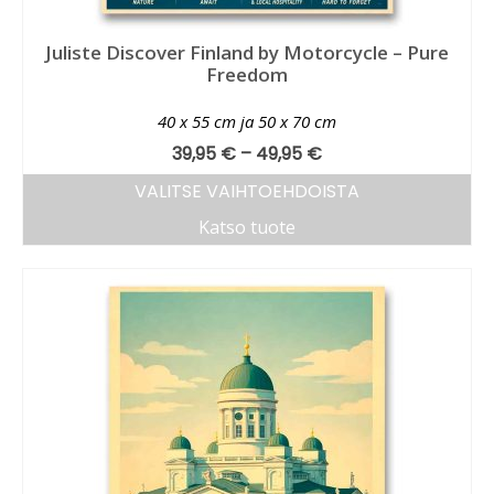
Juliste Discover Finland by Motorcycle – Pure
Freedom
40 x 55 cm ja 50 x 70 cm
39,95
€
–
49,95
€
VALITSE VAIHTOEHDOISTA
Katso tuote