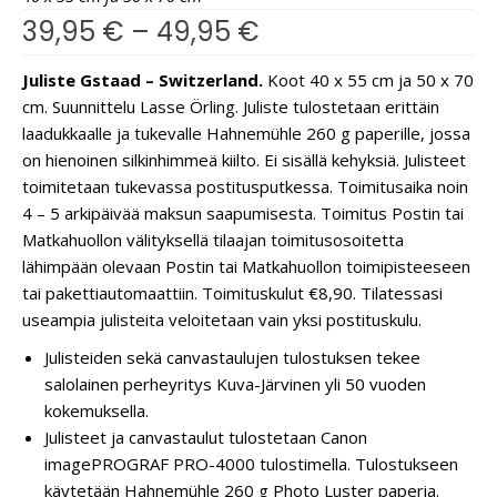
39,95
€
–
49,95
€
Juliste Gstaad – Switzerland.
Koot 40 x 55 cm ja 50 x 70
cm. Suunnittelu Lasse Örling. Juliste tulostetaan erittäin
laadukkaalle ja tukevalle Hahnemühle 260 g paperille, jossa
on hienoinen silkinhimmeä kiilto. Ei sisällä kehyksiä. Julisteet
toimitetaan tukevassa postitusputkessa. Toimitusaika noin
4 – 5 arkipäivää maksun saapumisesta. Toimitus Postin tai
Matkahuollon välityksellä tilaajan toimitusosoitetta
lähimpään olevaan Postin tai Matkahuollon toimipisteeseen
tai pakettiautomaattiin. Toimituskulut €8,90. Tilatessasi
useampia julisteita veloitetaan vain yksi postituskulu.
Julisteiden sekä canvastaulujen tulostuksen tekee
salolainen perheyritys Kuva-Järvinen yli 50 vuoden
kokemuksella.
Julisteet ja canvastaulut tulostetaan Canon
imagePROGRAF PRO-4000 tulostimella. Tulostukseen
käytetään Hahnemühle 260 g Photo Luster paperia.