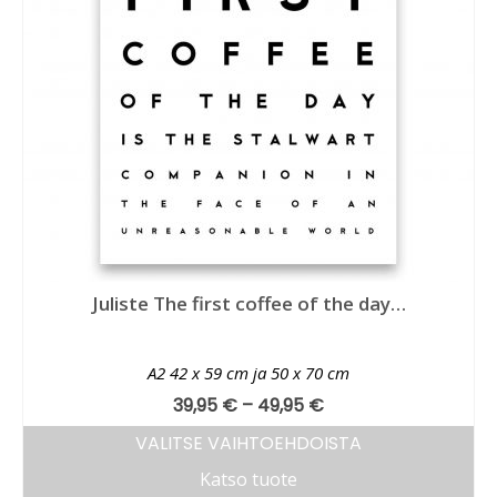
Juliste The first coffee of the day…
A2 42 x 59 cm ja 50 x 70 cm
39,95
€
–
49,95
€
VALITSE VAIHTOEHDOISTA
Katso tuote