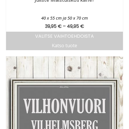
40 x 55 cm ja 50 x 70 cm
39,95
€
–
49,95
€
VALITSE VAIHTOEHDOISTA
Katso tuote