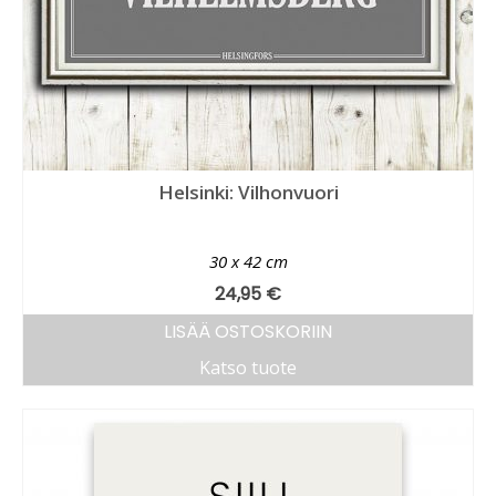
Helsinki: Vilhonvuori
30 x 42 cm
24,95
€
LISÄÄ OSTOSKORIIN
Katso tuote