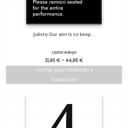
Juliste Our aim is to keep…
Useita kokoja
21,95
€
–
44,95
€
VALITSE VAIHTOEHDOISTA
Katso tuote