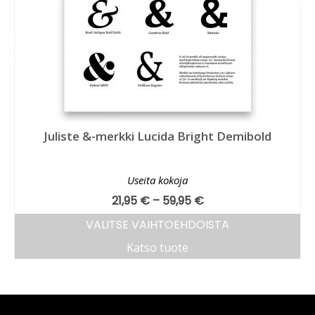
Juliste &-merkki Lucida Bright Demibold
Useita kokoja
21,95
€
–
59,95
€
VALITSE VAIHTOEHDOISTA
Katso tuote