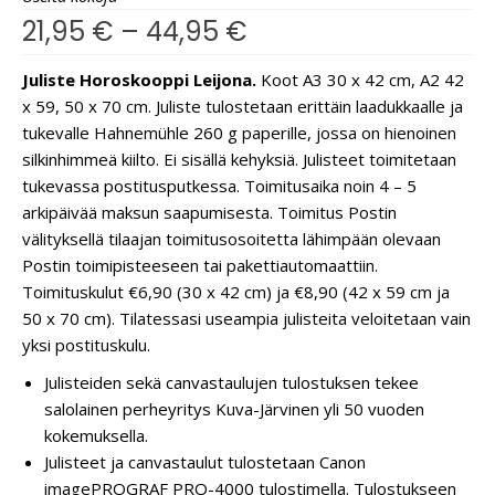
21,95
€
–
44,95
€
Juliste Horoskooppi Leijona.
Koot A3 30 x 42 cm, A2 42
x 59, 50 x 70 cm. Juliste tulostetaan erittäin laadukkaalle ja
tukevalle Hahnemühle 260 g paperille, jossa on hienoinen
silkinhimmeä kiilto. Ei sisällä kehyksiä. Julisteet toimitetaan
tukevassa postitusputkessa. Toimitusaika noin 4 – 5
arkipäivää maksun saapumisesta. Toimitus Postin
välityksellä tilaajan toimitusosoitetta lähimpään olevaan
Postin toimipisteeseen tai pakettiautomaattiin.
Toimituskulut €6,90 (30 x 42 cm) ja €8,90 (42 x 59 cm ja
50 x 70 cm). Tilatessasi useampia julisteita veloitetaan vain
yksi postituskulu.
Julisteiden sekä canvastaulujen tulostuksen tekee
salolainen perheyritys Kuva-Järvinen yli 50 vuoden
kokemuksella.
Julisteet ja canvastaulut tulostetaan Canon
imagePROGRAF PRO-4000 tulostimella. Tulostukseen