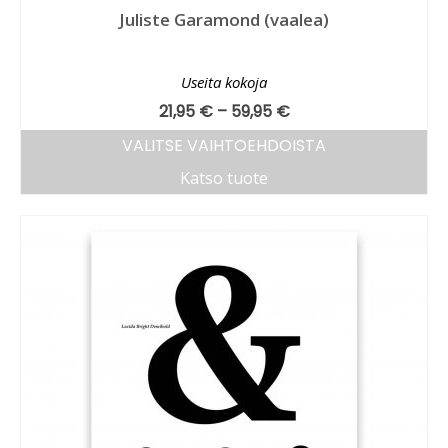
Juliste Garamond (vaalea)
Useita kokoja
21,95
€
–
59,95
€
VALITSE VAIHTOEHDOISTA
Katso tuote