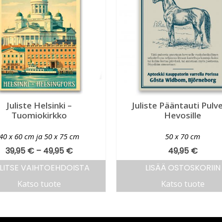
Juliste Helsinki –
Juliste Pääntauti Pulve
Tuomiokirkko
Hevosille
40 x 60 cm ja 50 x 75 cm
50 x 70 cm
39,95
€
–
49,95
€
49,95
€
LITSE VAIHTOEHDOISTA
LISÄÄ OSTOSKORIIN
Katso tuote
Katso tuote