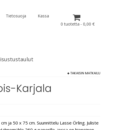
Tietosuoja
Kassa
0 tuotetta
0,00 €
isustustaulut
TAKAISIN
MATKAILU
jois-Karjala
cm ja 50 x 75 cm. Suunnittelu Lasse Örling. Juliste
e Hahnemühle 260 g paperille, jossa on hienoinen