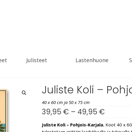
eet
Julisteet
Lastenhuone
S
Juliste Koli – Poh
40 x 60 cm ja 50 x 75 cm
39,95
€
–
49,95
€
Juliste Koli – Pohjois-Karjala.
Koot 40 x 60 
tulostetaan erittäin laadukkaalle ja tukevall