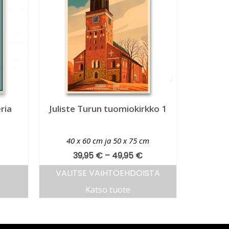
ria
Juliste Turun tuomiokirkko 1
40 x 60 cm ja 50 x 75 cm
39,95
€
–
49,95
€
VALITSE VAIHTOEHDOISTA
Katso tuote