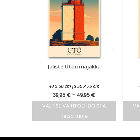
Juliste Utön majakka
40 x 60 cm ja 50 x 75 cm
39,95
€
–
49,95
€
VALITSE VAIHTOEHDOISTA
VA
Katso tuote