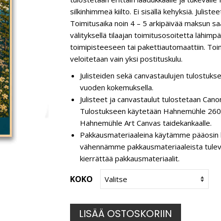
silkinhimmeä kiilto. Ei sisällä kehyksiä. Juli
Toimitusaika noin 4 – 5 arkipäivää maksun s
välityksellä tilaajan toimitusosoitetta lähim
toimipisteeseen tai pakettiautomaattiin. Toim
veloitetaan vain yksi postituskulu.
Julisteiden sekä canvastaulujen tulostukse
vuoden kokemuksella.
Julisteet ja canvastaulut tulostetaan C
Tulostukseen käytetään Hahnemühle 260 g
Hahnemühle Art Canvas taidekankaalle.
Pakkausmateriaaleina käytämme pääosin k
vähennämme pakkausmateriaaleista tulevaa 
kierrättää pakkausmateriaalit.
KOKO
LISÄÄ OSTOSKORIIN