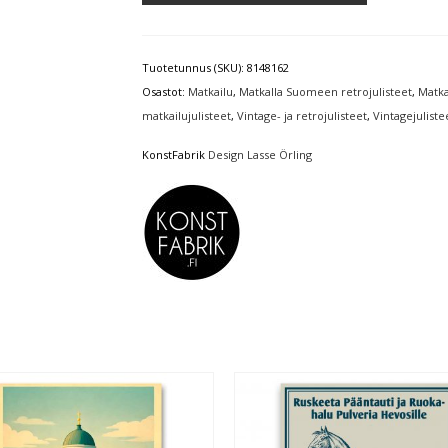
Tuotetunnus (SKU):
8148162
Osastot:
Matkailu
,
Matkalla Suomeen retrojulisteet
,
Matka
matkailujulisteet
,
Vintage- ja retrojulisteet
,
Vintagejuliste
KonstFabrik
Design Lasse Örling