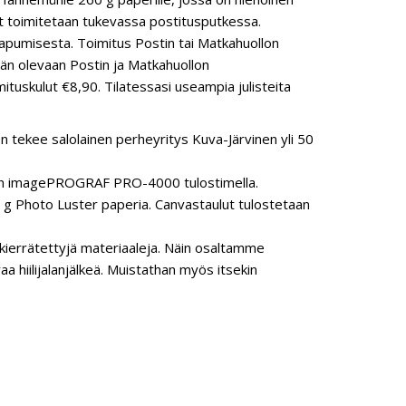
steet toimitetaan tukevassa postitusputkessa.
aapumisesta. Toimitus Postin tai Matkahuollon
pään olevaan Postin ja Matkahuollon
ituskulut €8,90. Tilatessasi useampia julisteita
n tekee salolainen perheyritys Kuva-Järvinen yli 50
anon imagePROGRAF PRO-4000 tulostimella.
 Photo Luster paperia. Canvastaulut tulostetaan
ierrätettyjä materiaaleja. Näin osaltamme
hiilijalanjälkeä. Muistathan myös itsekin