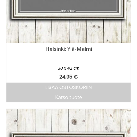
Helsinki: Ylä-Malmi
30 x 42 cm
24,95
€
LISÄÄ OSTOSKORIIN
Katso tuote