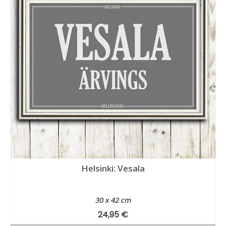
Helsinki: Vesala
30 x 42 cm
24,95
€