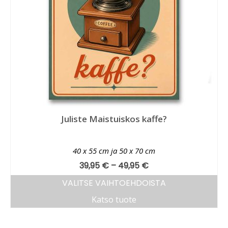
Juliste Maistuiskos kaffe?
40 x 55 cm ja 50 x 70 cm
39,95
€
–
49,95
€
VALITSE VAIHTOEHDOISTA
Katso tuote