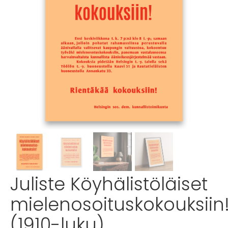
Juliste Köyhälistöläiset
mielenosoituskokouksiin
(1910-luku)