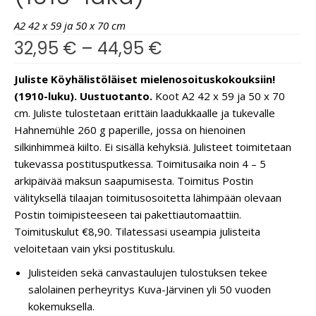
A2 42 x 59 ja 50 x 70 cm
32,95
€
–
44,95
€
Juliste Köyhälistöläiset mielenosoituskokouksiin!
(1910-luku). Uustuotanto.
Koot A2 42 x 59 ja 50 x 70
cm. Juliste tulostetaan erittäin laadukkaalle ja tukevalle
Hahnemühle 260 g paperille, jossa on hienoinen
silkinhimmeä kiilto. Ei sisällä kehyksiä. Julisteet toimitetaan
tukevassa postitusputkessa. Toimitusaika noin 4 – 5
arkipäivää maksun saapumisesta. Toimitus Postin
välityksellä tilaajan toimitusosoitetta lähimpään olevaan
Postin toimipisteeseen tai pakettiautomaattiin.
Toimituskulut €8,90. Tilatessasi useampia julisteita
veloitetaan vain yksi postituskulu.
Julisteiden sekä canvastaulujen tulostuksen tekee
salolainen perheyritys Kuva-Järvinen yli 50 vuoden
kokemuksella.