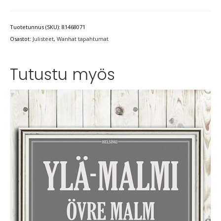
Tuotetunnus (SKU):
81468071
Osastot:
Julisteet
,
Wanhat tapahtumat
Tutustu myös