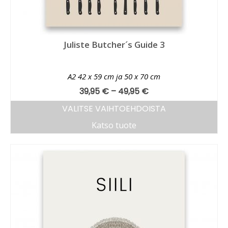
Juliste Butcher´s Guide 3
A2 42 x 59 cm ja 50 x 70 cm
39,95
€
–
49,95
€
VALITSE VAIHTOEHDOISTA
Katso tuote