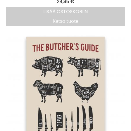
24,95
€
LISÄÄ OSTOSKORIIN
Katso tuote