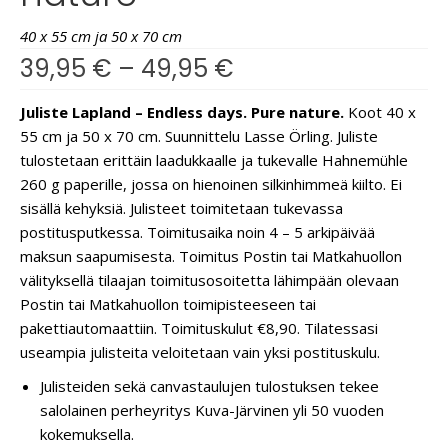
40 x 55 cm ja 50 x 70 cm
39,95
€
–
49,95
€
Juliste Lapland – Endless days. Pure nature.
Koot 40 x
55 cm ja 50 x 70 cm. Suunnittelu Lasse Örling. Juliste
tulostetaan erittäin laadukkaalle ja tukevalle Hahnemühle
260 g paperille, jossa on hienoinen silkinhimmeä kiilto. Ei
sisällä kehyksiä. Julisteet toimitetaan tukevassa
postitusputkessa. Toimitusaika noin 4 – 5 arkipäivää
maksun saapumisesta. Toimitus Postin tai Matkahuollon
välityksellä tilaajan toimitusosoitetta lähimpään olevaan
Postin tai Matkahuollon toimipisteeseen tai
pakettiautomaattiin. Toimituskulut €8,90. Tilatessasi
useampia julisteita veloitetaan vain yksi postituskulu.
Julisteiden sekä canvastaulujen tulostuksen tekee
salolainen perheyritys Kuva-Järvinen yli 50 vuoden
kokemuksella.